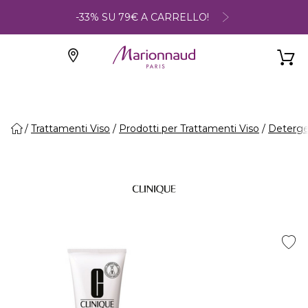
-33% SU 79€ A CARRELLO!
Trattamenti Viso
Prodotti per Trattamenti Viso
Deterge