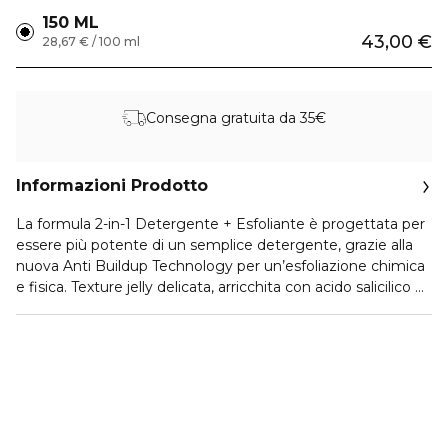
150 ML
43,00 €
28,67 € / 100 ml
Consegna gratuita da 35€
Informazioni Prodotto
La formula 2-in-1 Detergente + Esfoliante è progettata per
essere più potente di un semplice detergente, grazie alla
nuova Anti Buildup Technology per un’esfoliazione chimica
e fisica. Texture jelly delicata, arricchita con acido salicilico e
perle di bambù, esfolia la pelle per rimuovere gli accumuli di
inquinamento, makeup e altre impurità.