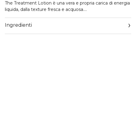
The Treatment Lotion è una vera e propria carica di energia
liquida, dalla texture fresca e acquosa.
Dopo la detersione, inizia con una carica di energia liquida
per preparare la pelle ai trattamenti successivi.
Ingredienti