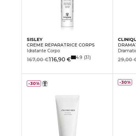
SISLEY
CLINIQ
CRÈME RÉPARATRICE CORPS
DRAMAT
Idratante Corpo
Dramatic
4.9
31
116,90 €
167,00 €
29,00 
30%
30%