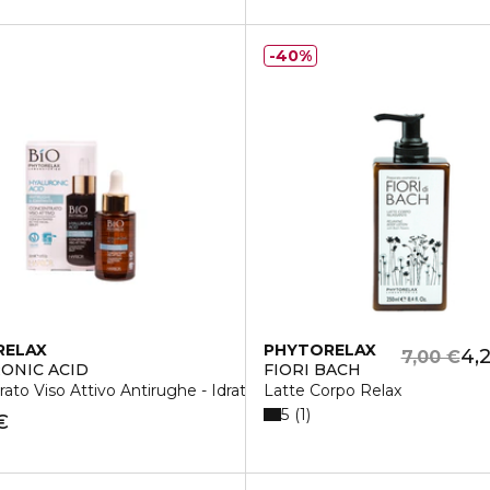
40%
RELAX
PHYTORELAX
4,
7,00 €
D
ONIC ACID
FIORI BACH
ato Viso Attivo Antirughe - Idratante
Latte Corpo Relax
5
1
€