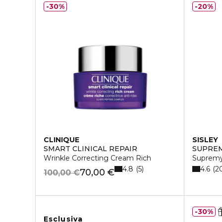
30%
20%
CLINIQUE
SISLEY
SMART CLINICAL REPAIR
SUPRE
Wrinkle Correcting Cream Rich
Supremy
4.8
4.6
5
2
70,00 €
100,00 €
30%
Esclusiva