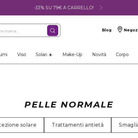
-33% SU 79€ A CARRELLO!
Blog
Negoz
so
Make-up
Profumi
umi
Viso
Solari ☀️
Make-Up
Novità
Corpo
PELLE NORMALE
tezione solare
Trattamenti antietà
Smagli