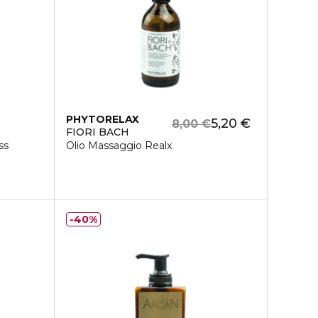
PHYTORELAX
5,20 €
8,00 €
FIORI BACH
ss
Olio Massaggio Realx
40%