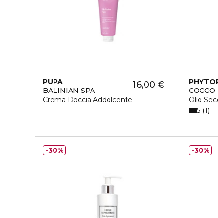
PUPA
PHYTO
16,00 €
BALINIAN SPA
COCCO
Crema Doccia Addolcente
Olio Sec
5
1
30%
30%