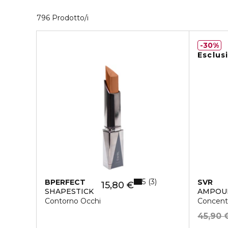
40 Prodotti visualizzati
796 Prodotto/i
30%
Esclus
5
3
BPERFECT
SVR
15,80 €
SHAPESTICK
AMPOU
Contorno Occhi
Concentr
45,90 