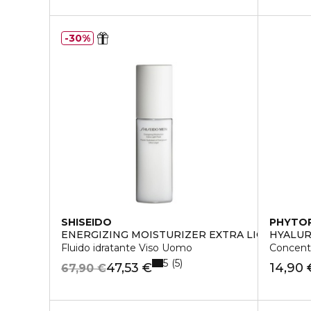
30%
SHISEIDO
PHYTO
ENERGIZING MOISTURIZER EXTRA LIGHT FLUI
HYALUR
Fluido idratante Viso Uomo
Concentr
5
5
47,53 €
14,90 
67,90 €