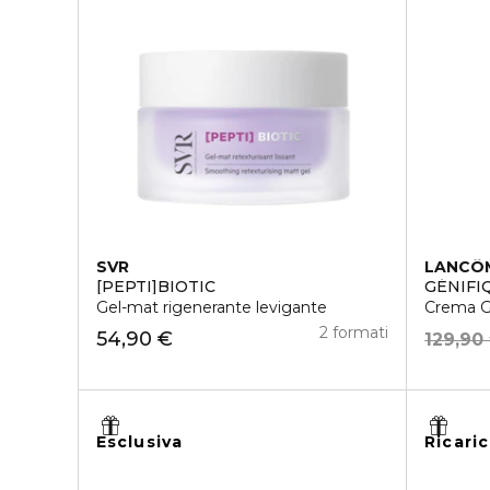
SVR
LANCÔ
[PEPTI]BIOTIC
GÉNIFI
Gel-mat rigenerante levigante
Crema Gi
2 formati
54,90 €
129,90
Esclusiva
Ricaric