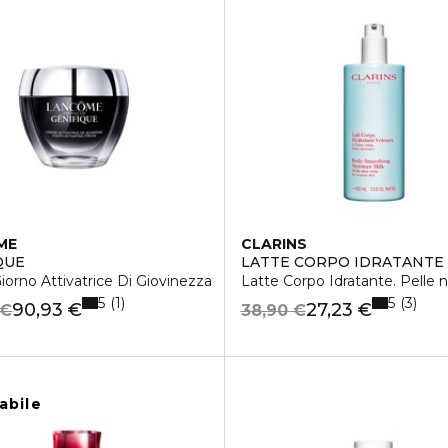
ME
CLARINS
QUE
LATTE CORPO IDRATANTE
orno Attivatrice Di Giovinezza
Latte Corpo Idratante. Pelle 
5
5
1
3
90,93 €
27,23 €
 €
38,90 €
abile