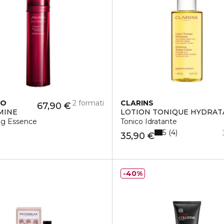
DO
2 formati
CLARINS
67,90 €
MINE
LOTION TONIQUE HYDRAT
ng Essence
Tonico Idratante
5
4
35,90 €
40%