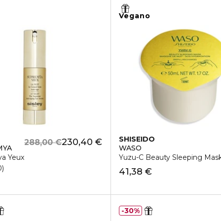
Vegano
SHISEIDO
230,40 €
288,00 €
MYA
WASO
a Yeux
Yuzu-C Beauty Sleeping Mask 
0
41,38 €
30%