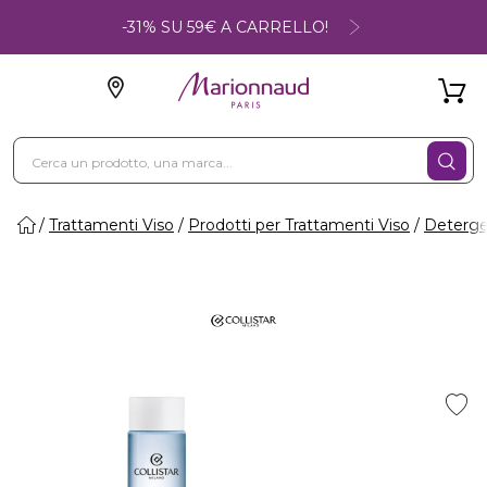
-31% SU 59€ A CARRELLO!
Trattamenti Viso
Prodotti per Trattamenti Viso
Deterge