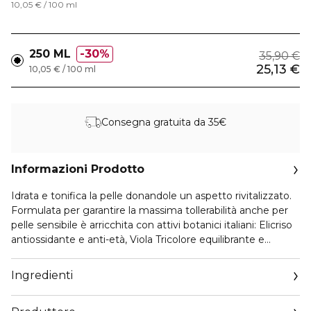
10,05 € / 100 ml
250 ML
30%
35,90 €
25,13 €
10,05 € / 100 ml
Consegna gratuita da 35€
Informazioni Prodotto
Idrata e tonifica la pelle donandole un aspetto rivitalizzato.
Formulata per garantire la massima tollerabilità anche per
pelle sensibile è arricchita con attivi botanici italiani: Elicriso
antiossidante e anti-età, Viola Tricolore equilibrante e
rigenerante. Inoltre contiene Inulina, un prebiotico naturale
che rispetta il microbioma della pelle.
Ingredienti
PACKAGING DI ECO-DESIGN