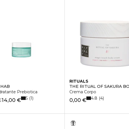
RITUALS
EHAB
THE RITUAL OF SAKURA B
ratante Prebiotica
Crema Corpo
5
4.8
1
4
14,00 €
0,00 €
€