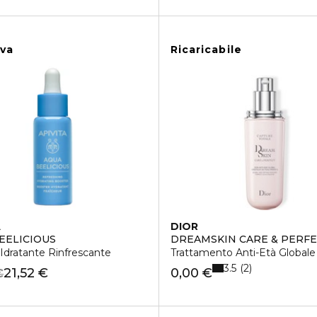
iva
Ricaricabile
A
DIOR
EELICIOUS
DREAMSKIN CARE & PERFE
Idratante Rinfrescante
Trattamento Anti-Età Globale
3.5
2
21,52 €
0,00 €
€