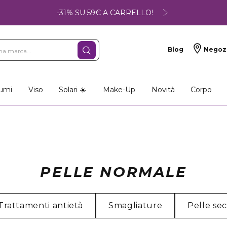
-31% SU 59€ A CARRELLO!
Blog
Negoz
umi
Viso
Solari ☀️
Make-Up
Novità
Corpo
PELLE NORMALE
Trattamenti antietà
Smagliature
Pelle se