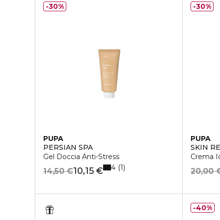
30%
30%
PUPA
PUPA
PERSIAN SPA
SKIN R
Gel Doccia Anti-Stress
Crema Id
4
1
10,15 €
14,50 €
20,00 
40%