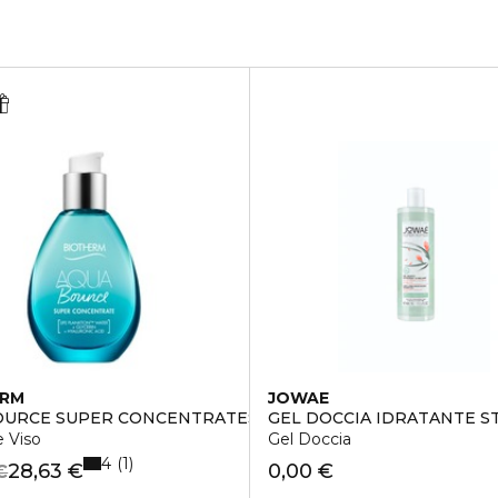
ERM
JOWAE
OURCE SUPER CONCENTRATES BOUNCE
GEL DOCCIA IDRATANTE 
e Viso
Gel Doccia
4
1
28,63 €
0,00 €
€