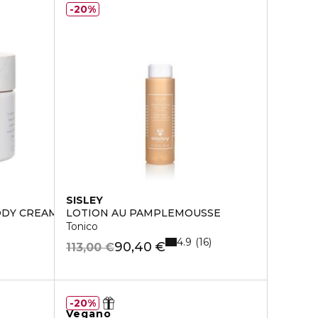
20%
SISLEY
ODY CREAM
LOTION AU PAMPLEMOUSSE
Tonico
4.9
16
90,40 €
113,00 €
20%
Vegano