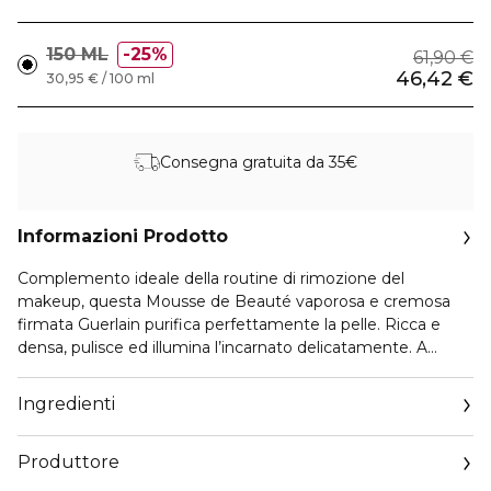
150 ML
25%
61,90 €
46,42 €
30,95 € / 100 ml
Consegna gratuita da 35€
Informazioni Prodotto
Complemento ideale della routine di rimozione del
makeup, questa Mousse de Beauté vaporosa e cremosa
firmata Guerlain purifica perfettamente la pelle. Ricca e
densa, pulisce ed illumina l’incarnato delicatamente. A
contatto con l’acqua, si trasforma in una crema setosa, che
elimina le tracce di makeup residuo sulla pelle e i segni di
Ingredienti
inquinamento. La pelle è fresca, liscia e d’una luminosa
trasparenza.
Produttore