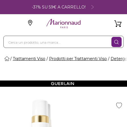
-31% SU 59€ A CARRELLO!
Trattamenti Viso
Prodotti per Trattamenti Viso
Deterge