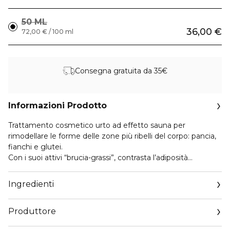
50 ML
36,00 €
72,00 € / 100 ml
Consegna gratuita da 35€
Informazioni Prodotto
Trattamento cosmetico urto ad effetto sauna per
rimodellare le forme delle zone più ribelli del corpo: pancia,
fianchi e glutei.
Con i suoi attivi “brucia-grassi”, contrasta l’adiposità
localizzata e aiuta a riacquistare una silhouette più
armoniosa e proporzionata.
Ingredienti
Arricchito con estratto di Bulbine Frutescens, ad azione
elasticizzante, migliora il tono e l’elasticità cutanea e
Produttore
contrasta la presenza di smagliature e pelle flaccida.