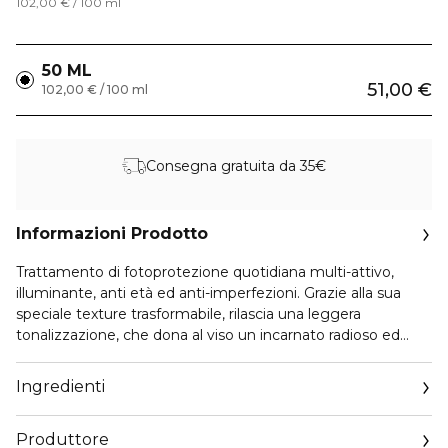
102,00 € / 100 ml
50 ML
51,00 €
102,00 € / 100 ml
Consegna gratuita da 35€
Informazioni Prodotto
Trattamento di fotoprotezione quotidiana multi-attivo,
illuminante, anti età ed anti-imperfezioni. Grazie alla sua
speciale texture trasformabile, rilascia una leggera
tonalizzazione, che dona al viso un incarnato radioso ed
uniforme. Non unge e si assorbe rapidamente. Con
vitamina C stabilizzata, contrasta il colorito grigio e spento
Ingredienti
causato da stress e stile di vita sbilanciato e rende la pelle
più liscia e tonica. Contiene filtri fotostabili di nuova
Produttore
generazione ad ampio spettro.