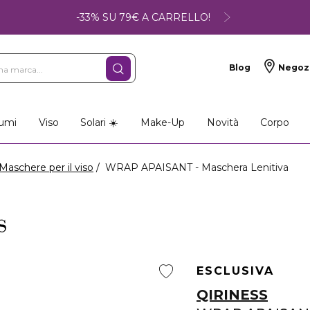
-33% SU 79€ A CARRELLO!
Blog
Negoz
umi
Viso
Solari ☀️
Make-Up
Novità
Corpo
Maschere per il viso
WRAP APAISANT - Maschera Lenitiva
ESCLUSIVA
QIRINESS