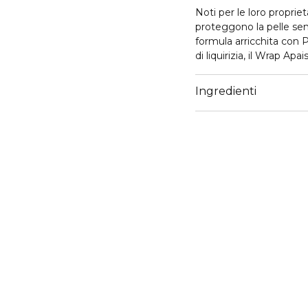
Noti per le loro propriet
proteggono la pelle sens
formula arricchita con 
di liquirizia, il Wrap Apa
effetto seconda pelle of
ottimale dei suoi principi
Ingredienti
Questo concentrato di cu
attivi necessari per pr
sensibilizzata.
Per le pelli sensibili, de
Min. 92 % di ingredienti 
Testato sotto controllo