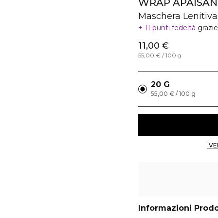
WRAP APAISAN
Maschera Lenitiva
11 punti fedeltà
grazi
11,00 €
55,00 € / 100 g
20 G
55,00 € / 100 g
Informazioni Prod