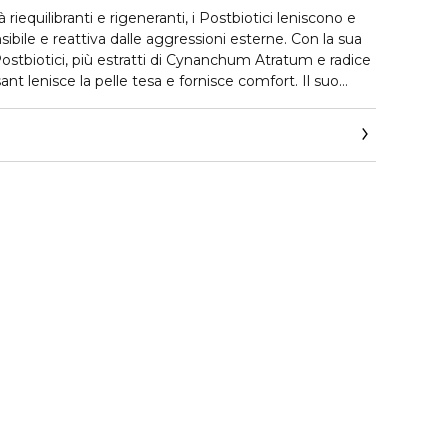
à riequilibranti e rigeneranti, i Postbiotici leniscono e
ibile e reattiva dalle aggressioni esterne. Con la sua
Postbiotici, più estratti di Cynanchum Atratum e radice
isant lenisce la pelle tesa e fornisce comfort. Il suo
fre una tenuta perfetta sul viso per una diffusione
 attivi nel cuore della pelle.
ra con ingredienti naturali contiene tutti i principi
oteggere e alleviare istantaneamente la pelle
sidratate e carenti di comfort.
di origine naturale.
 dermatologico.