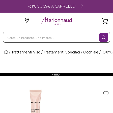
-31% SU 59€ A CARRELLO!
Trattamenti Viso
Trattamenti Specifici
Occhiaie
OXYG