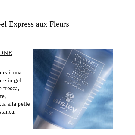
el Express aux Fleurs
IONE
urs è una
re in gel-
 fresca,
te,
ta alla pelle
stanca.