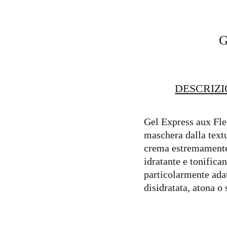
G
DESCRIZ
Gel Express aux Fle
maschera dalla textu
crema estremamente
idratante e tonifican
particolarmente adat
disidratata, atona o 