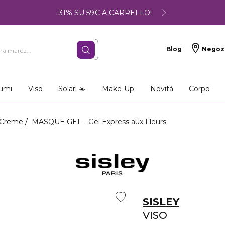
-31% SU 59€ A CARRELLO!
Blog
Negoz
umi
Viso
Solari ☀️
Make-Up
Novità
Corpo
Creme
MASQUE GEL - Gel Express aux Fleurs
SISLEY
VISO