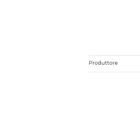
Produttore
Email
www.sisley-paris.com