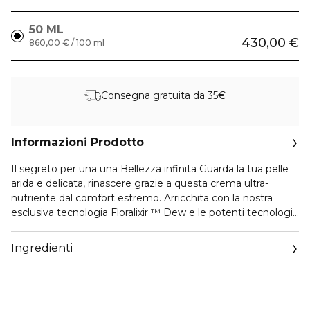
50 ML
430,00 €
860,00 € / 100 ml
Consegna gratuita da 35€
Informazioni Prodotto
Il segreto per una una Bellezza infinita Guarda la tua pelle
arida e delicata, rinascere grazie a questa crema ultra-
nutriente dal comfort estremo. Arricchita con la nostra
esclusiva tecnologia Floralixir ™ Dew e le potenti tecnologie
Ultimate Lift.La pelle sembra notevolmente rigenerata,
estremamente rinforzata e rigenerata per resistere ai segni
Ingredienti
futuri dell'invecchiamento. Viene rivelata una splendida
radiosità.Rigenera senza fine la vitale fioritura della
giovinezza.IL FLORALIXIR ™ DEWUna potente forza per
risvegliare il rinnovamento giovanile della pelle. Ricavato da