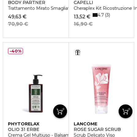
BODY PARTNER
CAPELLI
Trattamento Mirato Smagliature
Cheraplex Kit Ricostruzione 
4.7
3
49,63 €
13,52 €
70,90 €
16,90 €
40%
PHYTORELAX
LANCÔME
OLIO 31 ERBE
ROSE SUGAR SCRUB
Crema Gel Multiuso - Balsamica E Defaticante
Scrub Delicato Viso