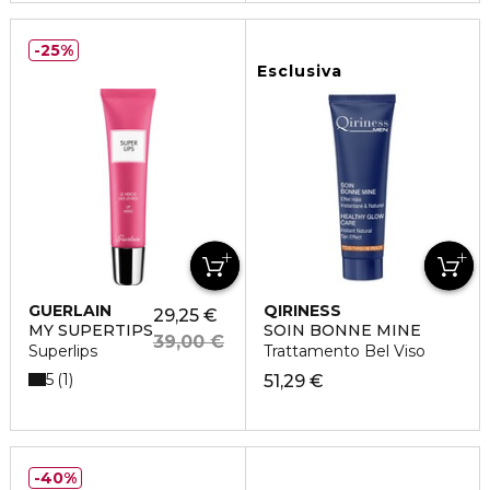
25%
Esclusiva
GUERLAIN
QIRINESS
29,25 €
MY SUPERTIPS
SOIN BONNE MINE
39,00 €
Superlips
Trattamento Bel Viso
5
1
51,29 €
40%