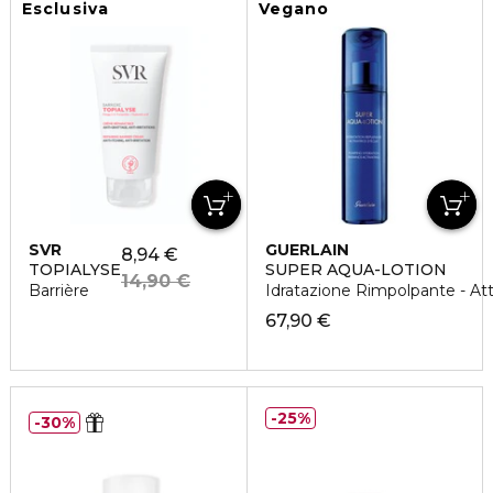
Esclusiva
Vegano
SVR
GUERLAIN
8,94 €
TOPIALYSE
SUPER AQUA-LOTION
14,90 €
Barrière
Idratazione Rimpolpante - Att
67,90 €
25%
30%