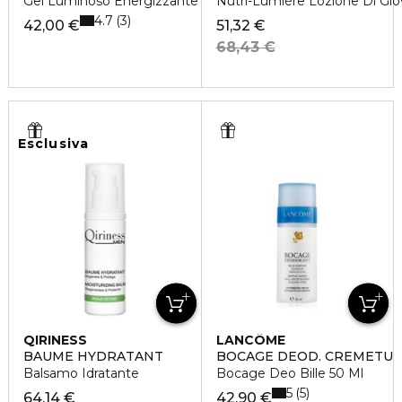
Gel Luminoso Energizzante
Nutri-Lumière Lozione Di Gio
4.7
3
42,00 €
51,32 €
68,43 €
Esclusiva
QIRINESS
LANCÔME
BAUME HYDRATANT
BOCAGE DEOD. CREMETU
Balsamo Idratante
Bocage Deo Bille 50 Ml
5
5
64,14 €
42,90 €