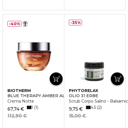
35%
40%
BIOTHERM
PHYTORELAX
BLUE THERAPY AMBER ALGAE REVITALIZE
OLIO 31 ERBE
Crema Notte
Scrub Corpo Salino - Balsamic
1
4.5
1
2
67,74 €
9,75 €
112,90 €
15,00 €