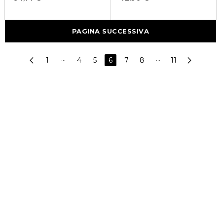
PAGINA SUCCESSIVA
1
···
4
5
6
7
8
···
11