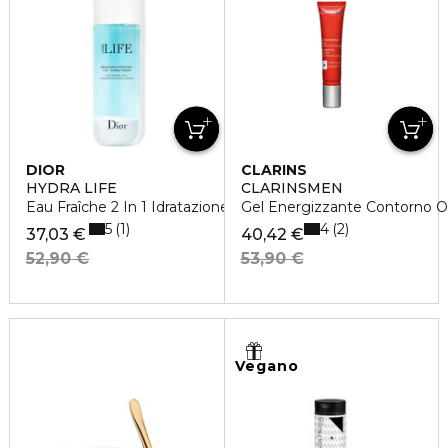
DIOR
CLARINS
HYDRA LIFE
CLARINSMEN
Eau Fraîche 2 In 1 Idratazione Riequilibrante
Gel Energizzante Contorno O
5
4
1
2
37,03 €
40,42 €
52,90 €
53,90 €
Vegano