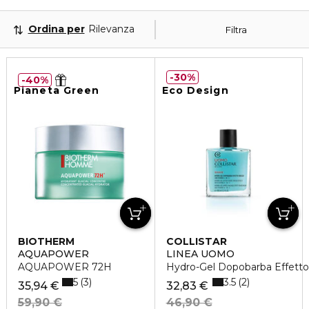
Ordina per
Rilevanza
Filtra
30%
40%
Pianeta Green
Eco Design
BIOTHERM
COLLISTAR
AQUAPOWER
LINEA UOMO
AQUAPOWER 72H
Hydro-Gel Dopobarba Effetto
5
3.5
3
2
35,94 €
32,83 €
59,90 €
46,90 €