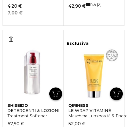
4.5
2
4,20 €
42,90 €
7,00 €
Esclusiva
SHISEIDO
QIRINESS
DETERGENTI & LOZIONI
LE WRAP VITAMINÉ
Treatment Softener
Maschera Luminosità & Energ
67,90 €
52,00 €