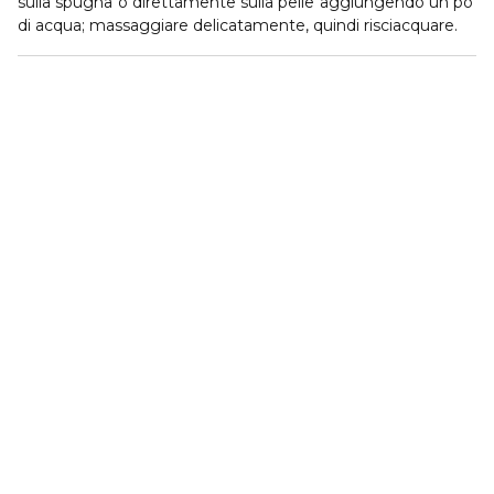
sulla spugna o direttamente sulla pelle aggiungendo un po’
di acqua; massaggiare delicatamente, quindi risciacquare.