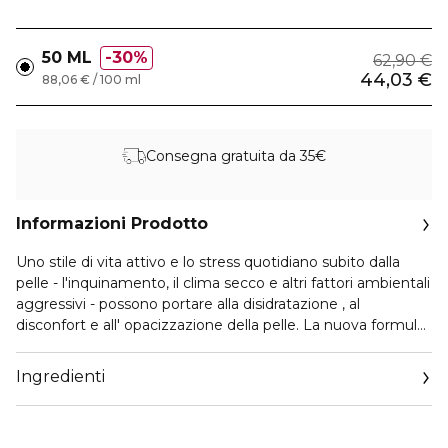
50 ML
30%
62,90 €
44,03 €
88,06 € / 100 ml
Consegna gratuita da 35€
Informazioni Prodotto
Uno stile di vita attivo e lo stress quotidiano subito dalla
pelle - l'inquinamento, il clima secco e altri fattori ambientali
aggressivi - possono portare alla disidratazione , al
disconfort e all' opacizzazione della pelle. La nuova formula
dell'idratante Lancôme arricchita con aminoacidi è stata
formulata per ridurre i segni visibili dello stress. La pelle
Ingredienti
appare rivitalizzata e la sua barriera superficiale rafforzata.
Un fluido idratante arricchito con amminoacidi, aloe vera,