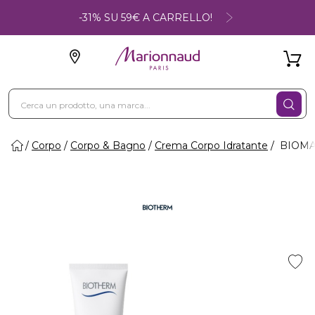
-31% SU 59€ A CARRELLO!
Corpo
Corpo & Bagno
Crema Corpo Idratante
BIOMAI