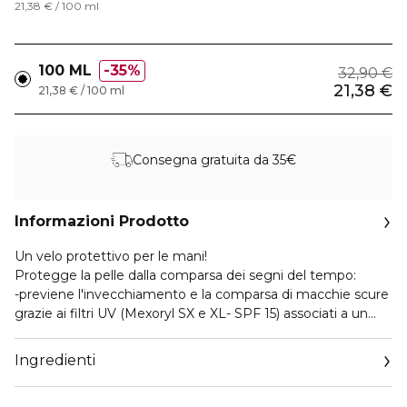
21,38 € / 100 ml
100 ML
35%
32,90 €
21,38 €
21,38 € / 100 ml
Consegna gratuita da 35€
Informazioni Prodotto
Un velo protettivo per le mani!
Protegge la pelle dalla comparsa dei segni del tempo:
-previene l'invecchiamento e la comparsa di macchie scure
grazie ai filtri UV (Mexoryl SX e XL- SPF 15) associati a un
sistema anti-radicali liberi
-attenua e rende meno visibili le macchie scure (vitamina C)
Ingredienti
-nutre intensamente le mani con agenti idratanti
apportando acidi grassi essenziali