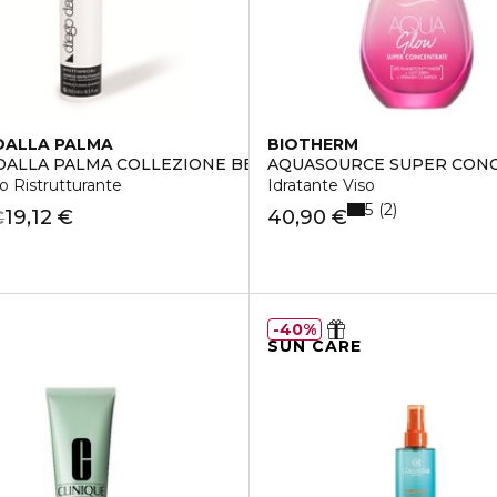
DALLA PALMA
BIOTHERM
DALLA PALMA COLLEZIONE BELLEZZA
AQUASOURCE SUPER CON
 Ristrutturante
Idratante Viso
5
2
19,12 €
40,90 €
€
40%
SUN CARE