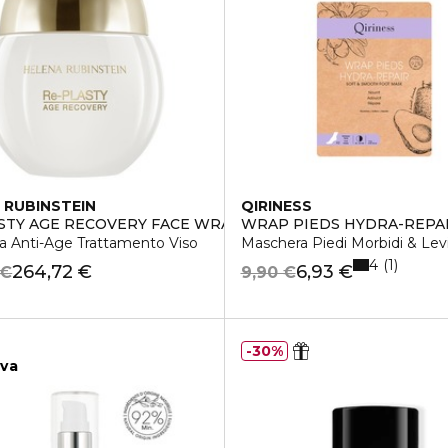
 RUBINSTEIN
QIRINESS
STY AGE RECOVERY FACE WRAP
WRAP PIEDS HYDRA-REPA
a Anti-Age Trattamento Viso
Maschera Piedi Morbidi & Levi
4
1
264,72 €
6,93 €
 €
9,90 €
30%
iva