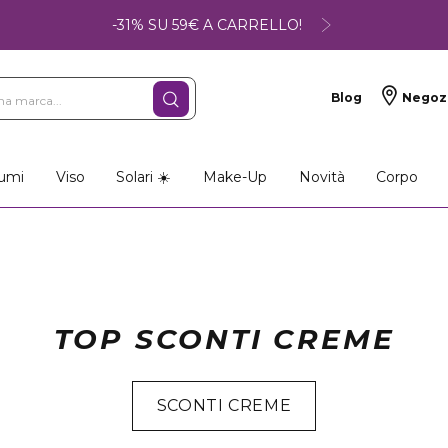
-31% SU 59€ A CARRELLO!
Blog
Negoz
umi
Viso
Solari ☀️
Make-Up
Novità
Corpo
TOP SCONTI CREME
SCONTI CREME