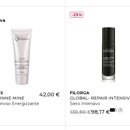
25%
iva
SS
FILORGA
42,00 €
ONNE MINE
GLOBAL- REPAIR INTENSIV
inoso Energizzante
Siero Intensivo
5
1
98,17 €
130,90 €