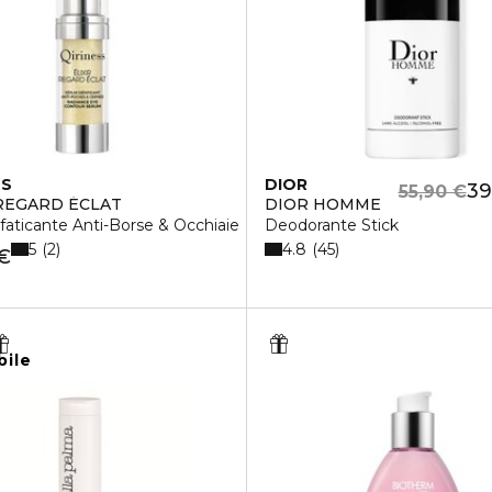
SS
DIOR
39
55,90 €
 REGARD ÉCLAT
DIOR HOMME
faticante Anti-Borse & Occhiaie
Deodorante Stick
5
4.8
2
45
 €
bile