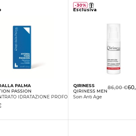
30%
o
Esclusiva
DALLA PALMA
QIRINESS
60
86,00 €
ION PASSION
QIRINESS MEN
TRATO IDRATAZIONE PROFONDA
Soin Anti Age
€