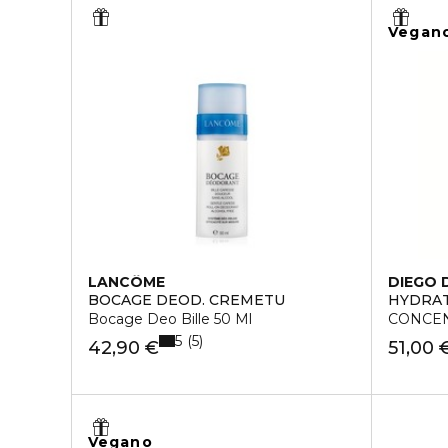
Vegan
LANCÔME
DIEGO 
BOCAGE DEOD. CREMETU
HYDRAT
Bocage Deo Bille 50 Ml
CONCEN
5
5
42,90 €
51,00 
Vegano