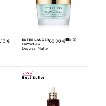
5
2
ESTÉE LAUDER
,13 €
68,00 €
DAYWEAR
Daywear Matte
35%
Best Seller