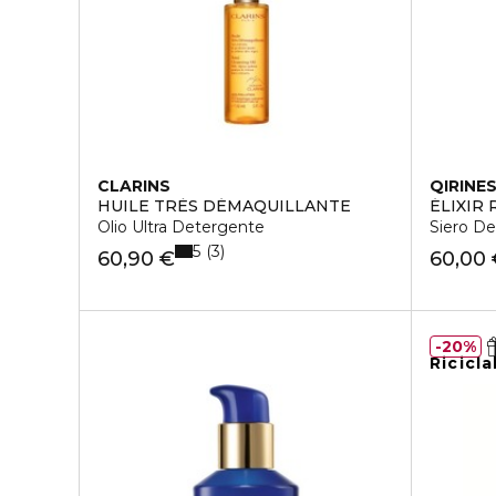
CLARINS
QIRINE
HUILE TRÈS DÉMAQUILLANTE
ÉLIXIR
Olio Ultra Detergente
Siero De
5
3
60,90 €
60,00
20%
Ricicla