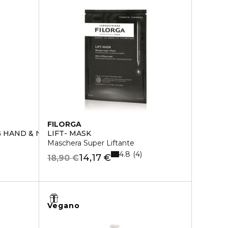
FILORGA
 HAND & NAIL CREAM
LIFT- MASK
Maschera Super Liftante
4.8
4
14,17 €
18,90 €
Vegano