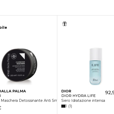
bile
DALLA PALMA
DIOR
92,
I
DIOR HYDRA LIFE
 Maschera Detossinante Anti Smog
Siero Idratazione intensa
1
1
€