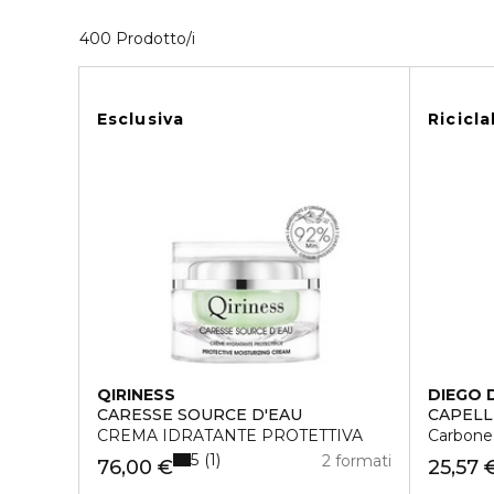
40 Prodotti visualizzati
400 Prodotto/i
Esclusiva
Ricicla
QIRINESS
DIEGO 
CARESSE SOURCE D'EAU
CAPELL
CREMA IDRATANTE PROTETTIVA
Carbone
5
1
2 formati
76,00 €
25,57 