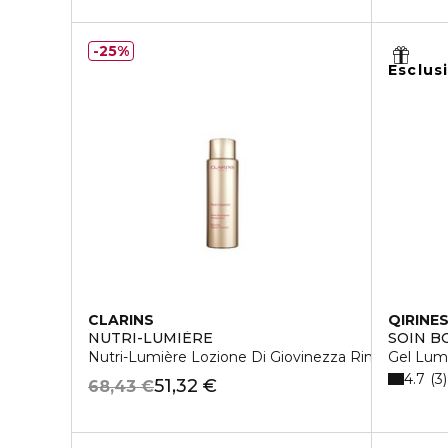
25%
Esclus
CLARINS
QIRINE
NUTRI-LUMIÈRE
SOIN B
Nutri-Lumière Lozione Di Giovinezza Rinnovatrice
Gel Lum
4.7
3
51,32 €
68,43 €