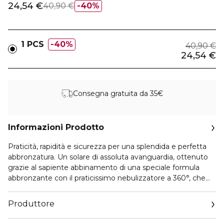
24,54 €
40,90 €
40%
1 PCS
40%
40,90 €
24,54 €
Consegna gratuita da 35€
Informazioni Prodotto
Praticità, rapidità e sicurezza per una splendida e perfetta
abbronzatura. Un solare di assoluta avanguardia, ottenuto
grazie al sapiente abbinamento di una speciale formula
abbronzante con il praticissimo nebulizzatore a 360°, che
consente una rapida e perfetta applicazione del prodotto su
tutto il corpo, anche nelle zone più difficili da raggiungere.
Produttore
Trasparente e ultra-fresco, penetra immediatamente, si
asciuga subito e, contrariamente a molti spray, lascia la pelle
Email