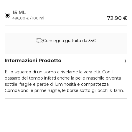
15 ML
72,90 €
486,00 € / 100 ml
Consegna gratuita da 35€
Informazioni Prodotto
E' lo sguardo di un uomo a rivelarne la vera età. Con il
passare del tempo infatti anche la pelle maschile diventa
sottile, fragile e perde di luminosità e compattezza.
Compaiono le prime rughe, le borse sotto gli occhi si fanno
più evidenti e le occhiaie diventano più scure. Force
Supreme occhi di Biotherm Homme ringiovanisce lo
sguardo dell'uomo grazie ai principi nutri-costruttivi a base
di Pro-Xylane, gemme di cedro, silicio puro e caffeina.