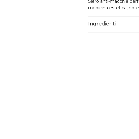
Siero anti-macchie perfe
medicina estetica, note 
Ingredienti