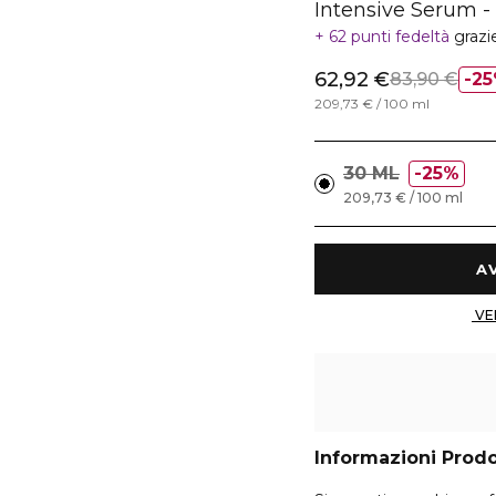
Intensive Serum -
62 punti fedeltà
grazi
62,92 €
83,90 €
2
209,73 € / 100 ml
30 ML
25%
209,73 € / 100 ml
Informazioni Prod