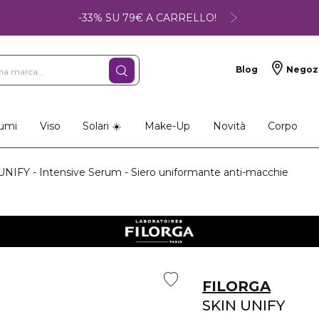
-33% SU 79€ A CARRELLO!
Blog
Negoz
umi
Viso
Solari ☀️
Make-Up
Novità
Corpo
NIFY - Intensive Serum - Siero uniformante anti-macchie
FILORGA
SKIN UNIFY