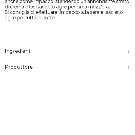
anche come impacco, stendendo un abbondante strato
di crema e lasciandolo agire per circa mezz'ora.
Si consiglia di effettuare l’impacco alla sera e lasciarlo
agire per tutta la notte.
Ingredienti
Produttore
Email
customercare@collistar.it