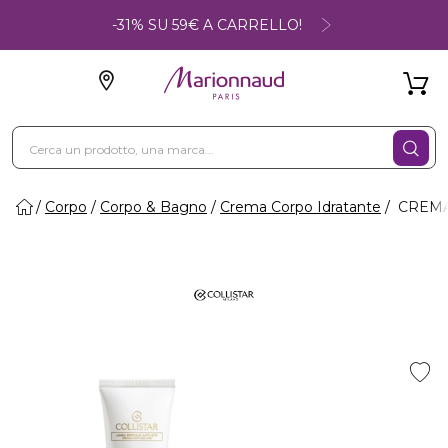
-31% SU 59€ A CARRELLO!
Corpo
Corpo & Bagno
Crema Corpo Idratante
CREMA 