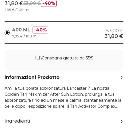
31,80 €
53,00 €
40%
7,95 € / 100 ml
400 ML
40%
53,00 €
31,80 €
7,95 € / 100 ml
Consegna gratuita da 35€
Informazioni Prodotto
Ami la tua dorata abbronzatura Lancaster ? La nostra
Golden Tan Maximizer After Sun Lotion, prolunga la tua
abbronzatura fino ad un mese e calma istantaneamente la
pelle dopo l'esposizione solare. Il Tan Activator Complex
Lancaster con olio di Buriti di origine naturale, intensifica la
produzione di melanina per un abbronzatura dorata,
Ingredienti
uniforme e duratura.Questa rinfrescante lozione dopo sole