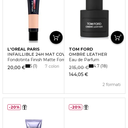
L'ORÉAL PARIS
TOM FORD
INFAILLIBLE 24H MAT COVER
OMBRÈ LEATHER
Fondotinta Finish Matte Formula a Lunga Durata
Eau de Parfum
5
4.7
1
18
7 colori
20,00 €
215,00 €
144,05 €
2 formati
20%
20%