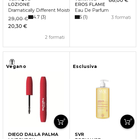
88,00 €
LOZIONE
EROS FLAME
Dramatically Different Moisturizing Lotion +
Eau De Parfum
4.7
5
3
1
3 formati
29,00 €
20,30 €
2 formati
Vegano
Esclusiva
DIEGO DALLA PALMA
SVR