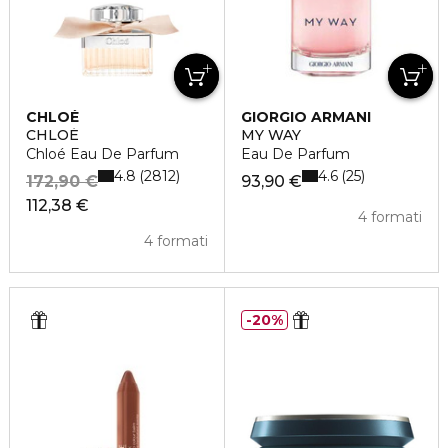
CHLOÉ
GIORGIO ARMANI
CHLOÉ
MY WAY
Chloé Eau De Parfum
Eau De Parfum
4.8
4.6
2812
25
172,90 €
93,90 €
112,38 €
4 formati
4 formati
20%