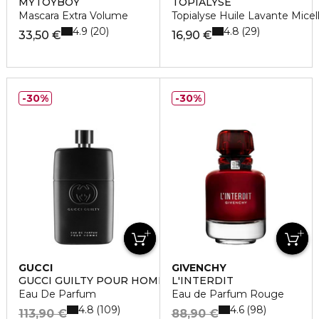
MYTOYBOY
TOPIALYSE
Mascara Extra Volume
Topialyse Huile Lavante Mice
4.9
4.8
20
29
33,50 €
16,90 €
30%
30%
GUCCI
GIVENCHY
GUCCI GUILTY POUR HOMME
L'INTERDIT
Eau De Parfum
Eau de Parfum Rouge
4.8
4.6
109
98
113,90 €
88,90 €