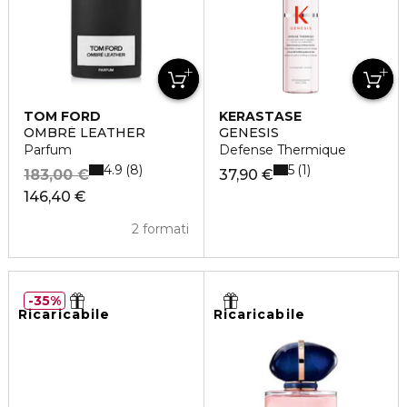
TOM FORD
KERASTASE
OMBRÉ LEATHER
GENESIS
Parfum
Defense Thermique
4.9
5
8
1
183,00 €
37,90 €
146,40 €
2 formati
35%
Ricaricabile
Ricaricabile