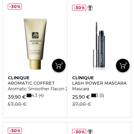
30%
30%
CLINIQUE
CLINIQUE
AROMATIC COFFRET
LASH POWER MASCARA
Aromatic Smoother Flacon 200 Ml
Mascara
4.3
3
4
5
39,90 €
25,90 €
57,00 €
37,00 €
30%
30%