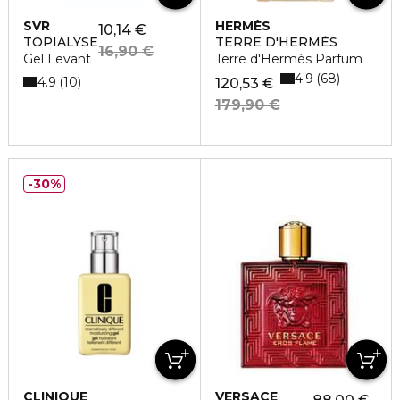
SVR
HERMÈS
10,14 €
TOPIALYSE
TERRE D'HERMÈS
16,90 €
Gel Levant
Terre d'Hermès Parfum
4.9
68
4.9
10
120,53 €
179,90 €
30%
CLINIQUE
VERSACE