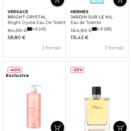
VERSACE
HERMÈS
BRIGHT CRYSTAL
JARDIN SUR LE NIL
Bright Crystal Eau De Toilette Vaporisateur
Eau de Toilette
4.6
4.9
45
68
84,00 €
164,90 €
58,80 €
115,43 €
3 formati
2 formati
40%
33%
Esclusiva