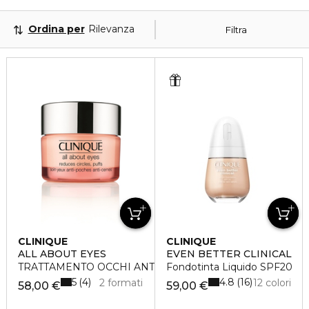
Ordina per
Rilevanza
Filtra
CLINIQUE
CLINIQUE
ALL ABOUT EYES
EVEN BETTER CLINICAL
TRATTAMENTO OCCHI ANTI-BORSE ANTI-OCCHIAIE
Fondotinta Liquido SPF20
5
4.8
4
16
2 formati
12 colori
58,00 €
59,00 €