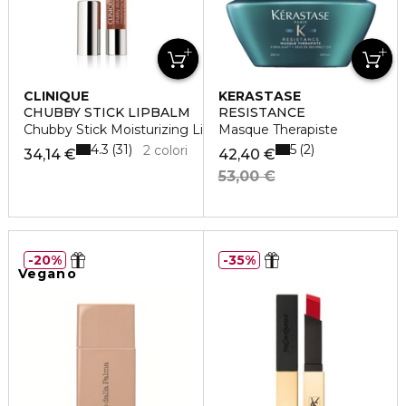
CLINIQUE
KERASTASE
CHUBBY STICK LIPBALM
RESISTANCE
Chubby Stick Moisturizing Lip Balm
Masque Therapiste
4.3
5
31
2
2 colori
34,14 €
42,40 €
53,00 €
20%
35%
Vegano