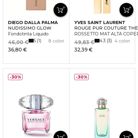
DIEGO DALLA PALMA
YVES SAINT LAURENT
NUDISSIMO GLOW
ROUGE PUR COUTURE THE
Fondotinta Liquido
ROSSETTO MAT ALTA COPE
5
4.3
1
3
8 colori
4 colori
46,00 €
49,83 €
36,80 €
32,39 €
30%
30%