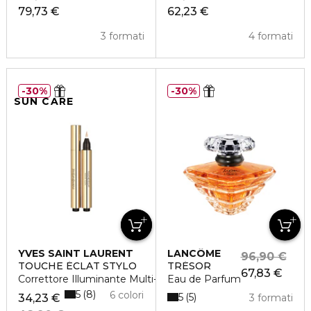
79,73 €
62,23 €
3 formati
4 formati
30%
30%
SUN CARE
YVES SAINT LAURENT
LANCÔME
96,90 €
TOUCHE ÉCLAT STYLO
TRÉSOR
67,83 €
Correttore Illuminante Multi-Uso
Eau de Parfum
5
8
6 colori
5
5
34,23 €
3 formati