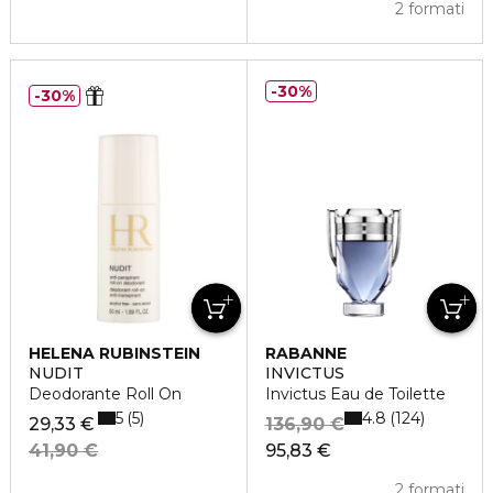
2 formati
30%
30%
HELENA RUBINSTEIN
RABANNE
NUDIT
INVICTUS
Deodorante Roll On
Invictus Eau de Toilette
5
4.8
5
124
29,33 €
136,90 €
41,90 €
95,83 €
2 formati