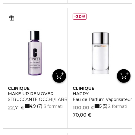
30%
CLINIQUE
CLINIQUE
MAKE UP REMOVER
HAPPY
STRUCCANTE OCCHI/LABBRA TAKE THE DAY OFF
Eau de Parfum Vaporisateur
4.9
5
7
5
3 formati
2 formati
22,71 €
100,00 €
70,00 €