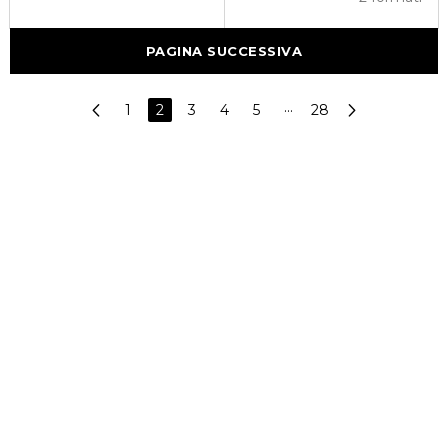
PAGINA SUCCESSIVA
1
2
3
4
5
···
28