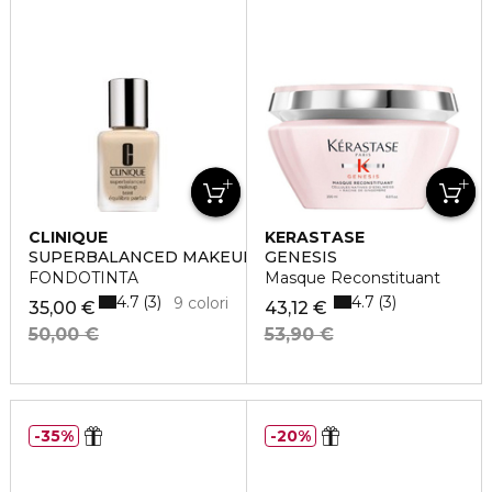
CLINIQUE
KERASTASE
SUPERBALANCED MAKEUP
GENESIS
FONDOTINTA
Masque Reconstituant
4.7
4.7
3
3
9 colori
35,00 €
43,12 €
50,00 €
53,90 €
35%
20%