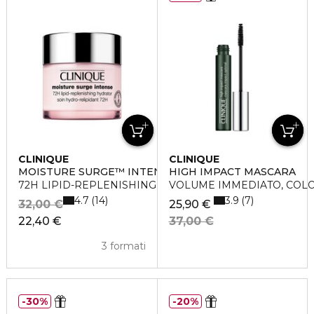
CLINIQUE
CLINIQUE
MOISTURE SURGE™ INTENSE
HIGH IMPACT MASCARA
72H LIPID-REPLENISHING HYDRATOR
VOLUME IMMEDIATO, COL
4.7
3.9
14
7
32,00 €
25,90 €
22,40 €
37,00 €
3 formati
30%
20%