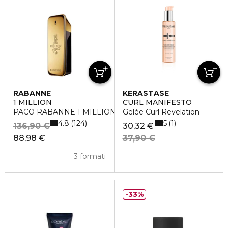
RABANNE
KERASTASE
1 MILLION
CURL MANIFESTO
PACO RABANNE 1 MILLION Eau de Toilette
Gelée Curl Revelation
4.8
5
124
1
136,90 €
30,32 €
88,98 €
37,90 €
3 formati
33%