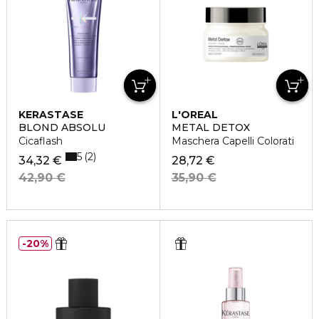
KERASTASE
L'OREAL
PROFESSIONNEL
BLOND ABSOLU
METAL DETOX
Cicaflash
Maschera Capelli Colorati
5
2
34,32 €
28,72 €
42,90 €
35,90 €
20%