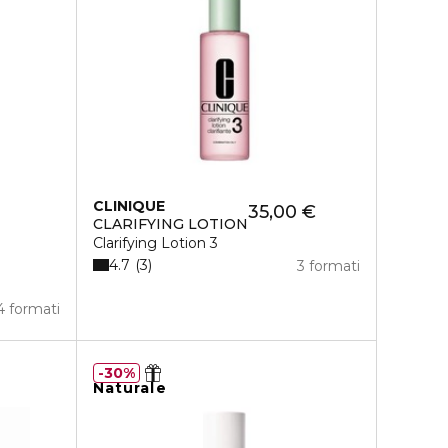
CLINIQUE
35,00 €
CLARIFYING LOTION
Clarifying Lotion 3
4.7
3
3 formati
4 formati
30%
Naturale