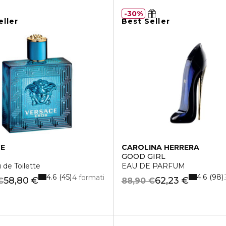
30%
eller
Best Seller
CE
CAROLINA HERRERA
GOOD GIRL
 de Toilette
EAU DE PARFUM
4.6
4.6
45
98
4 formati
58,80 €
62,23 €
€
88,90 €