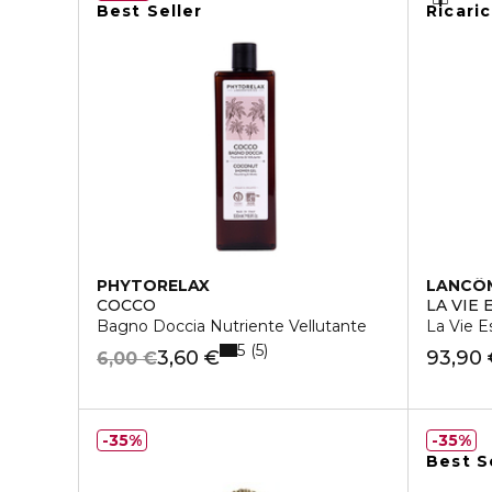
Best Seller
Ricaric
PHYTORELAX
LANCÔ
COCCO
LA VIE 
Bagno Doccia Nutriente Vellutante
La Vie E
5
5
3,60 €
93,90
6,00 €
35%
35%
Best S