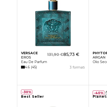
VERSACE
PHYTO
85,73 €
131,90 €
EROS
ARGAN
Eau De Parfum
Olio Sec
4.6
45
3 formati
30%
40%
Best Seller
Pianet