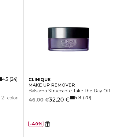
4.5
24
CLINIQUE
MAKE UP REMOVER
Balsamo Struccante Take The Day Off
4.8
20
21 colori
32,20 €
46,00 €
40%