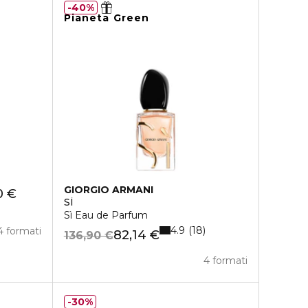
40%
Pianeta Green
GIORGIO ARMANI
0 €
SÌ
Sì Eau de Parfum
4.9
18
4 formati
82,14 €
136,90 €
4 formati
30%