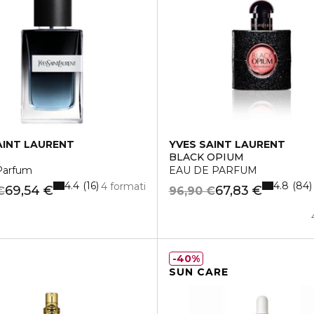
AINT LAURENT
YVES SAINT LAURENT
BLACK OPIUM
Parfum
EAU DE PARFUM
4.4
4.8
16
84
4 formati
69,54 €
67,83 €
€
96,90 €
40%
SUN CARE