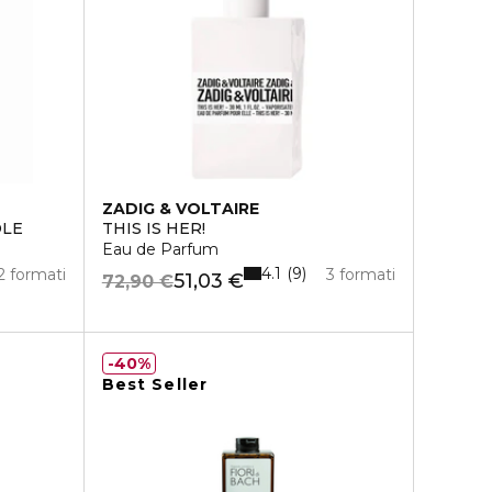
ZADIG & VOLTAIRE
OLE
THIS IS HER!
Eau de Parfum
4.1
9
2 formati
3 formati
51,03 €
72,90 €
40%
Best Seller