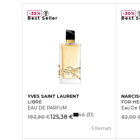
35%
30%
Best Seller
Best S
YVES SAINT LAURENT
NARCIS
LIBRE
FOR HE
EAU DE PARFUM
Eau De 
4.6
31
125,38 €
192,90 €
82,00 
5 formati