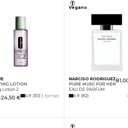
Vegano
UE
NARCISO RODRIGUEZ
81,0
YING LOTION
PURE MUSC FOR HER
g Lotion 2
EAU DE PARFUM
4.9
4.9
30
82
3 formati
24,50 €
€