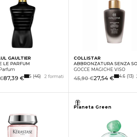
AUL GAULTIER
COLLISTAR
E LE PARFUM
ABBRONZATURA SENZA S
Parfum
GOCCE MAGICHE VISO
5
4.6
46
13
2 formati
87,39 €
27,54 €
 €
45,90 €
Pianeta Green