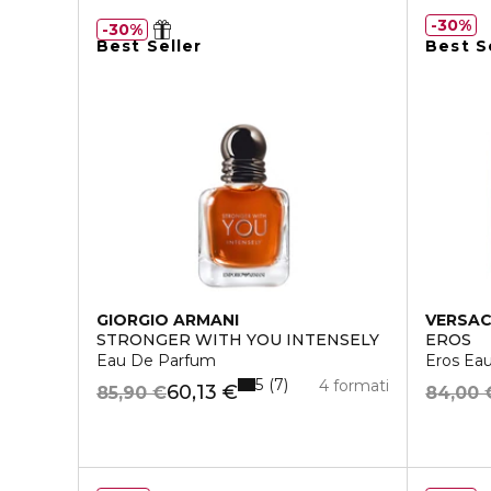
30%
30%
Best Seller
Best S
GIORGIO ARMANI
VERSA
STRONGER WITH YOU INTENSELY
EROS
Eau De Parfum
Eros Eau
5
7
4 formati
60,13 €
85,90 €
84,00 