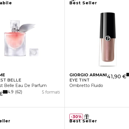
abile
Best Seller
ME
GIORGIO ARMANI
41,90 €
EST BELLE
EYE TINT
st Belle Eau De Parfum
Ombretto Fluido
4.9
62
5 formati
 €
30%
eller
Best Seller