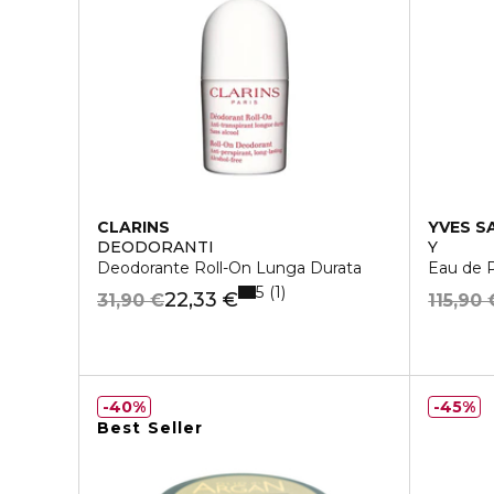
CLARINS
YVES S
DEODORANTI
Y
Deodorante Roll-On Lunga Durata
Eau de 
5
1
22,33 €
31,90 €
115,90 
40%
45%
Best Seller