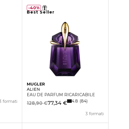
40%
Best Seller
MUGLER
ALIEN
EAU DE PARFUM RICARICABILE
4.8
84
3 formati
77,34 €
128,90 €
3 formati