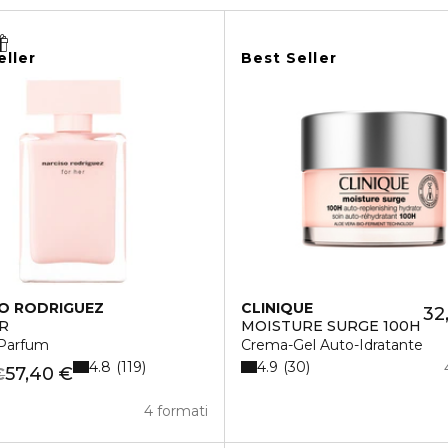
eller
Best Seller
O RODRIGUEZ
CLINIQUE
32
R
MOISTURE SURGE 100H
Parfum
Crema-Gel Auto-Idratante
4.8
4.9
119
30
57,40 €
€
4 formati