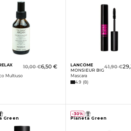
RELAX
LANCÔME
6,50 €
29,
10,00 €
41,90 €
MONSIEUR BIG
co Multiuso
Mascara
4.9
8
30%
a Green
Pianeta Green