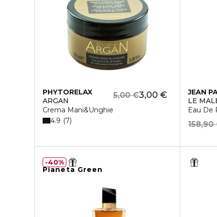
PHYTORELAX
JEAN P
3,00 €
5,00 €
ARGAN
LE MAL
Crema Mani&Unghie
Eau De 
4.9
7
158,90
40%
Pianeta Green