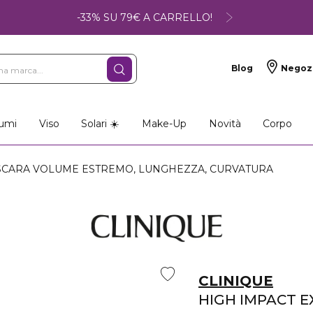
-33% SU 79€ A CARRELLO!
Blog
Negoz
so
Make-up
Profumi
umi
Viso
Solari ☀️
Make-Up
Novità
Corpo
SCARA VOLUME ESTREMO, LUNGHEZZA, CURVATURA
CLINIQUE
HIGH IMPACT 