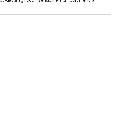
Adatta agli occhi sensibili e a chi porta lenti a