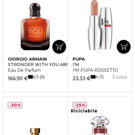
GIORGIO ARMANI
PUPA
STRONGER WITH YOU ABSOLUTELY
I'M
Eau De Parfum
I'M PUPA ROSSETTO
4.5
4
6
1
3 colori
166,90 €
23,33 €
30%
25%
Riciclabile