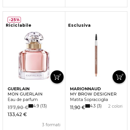
25%
Riciclabile
Esclusiva
GUERLAIN
MARIONNAUD
MON GUERLAIN
MY BROW DESIGNER
Eau de parfum
Matita Sopracciglia
4.9
4.3
13
3
2 colori
177,90 €
11,90 €
133,42 €
3 formati