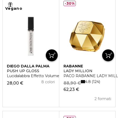
30%
Vegano
DIEGO DALLA PALMA
RABANNE
PUSH UP GLOSS
LADY MILLION
Lucidalabbra Effetto Volume
PACO RABANNE LADY MILLI
4.8
124
8 colori
28,00 €
88,90 €
62,23 €
2 formati