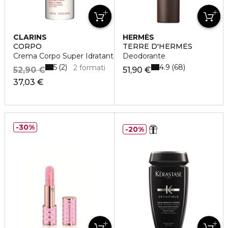
CLARINS
HERMÈS
CORPO
TERRE D'HERMÈS
Crema Corpo Super Idratante
Deodorante
5
4.9
2
68
2 formati
52,90 €
51,90 €
37,03 €
30%
20%