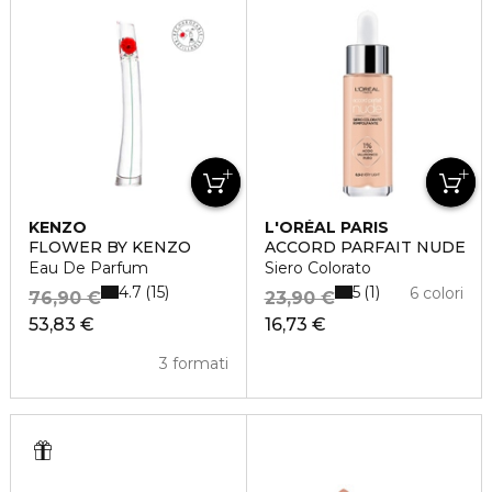
KENZO
L'ORÉAL PARIS
FLOWER BY KENZO
ACCORD PARFAIT NUDE
Eau De Parfum
Siero Colorato
4.7
5
15
1
6 colori
76,90 €
23,90 €
53,83 €
16,73 €
3 formati