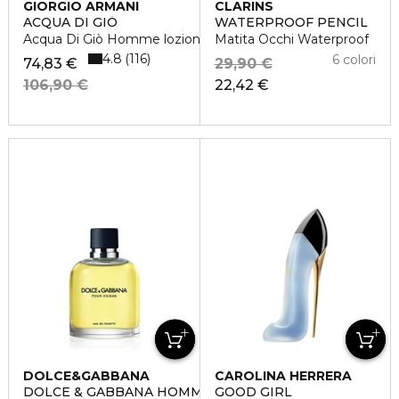
GIORGIO ARMANI
CLARINS
ACQUA DI GIÒ
WATERPROOF PENCIL
Acqua Di Giò Homme lozione dopobarba
Matita Occhi Waterproof
4.8
116
6 colori
74,83 €
29,90 €
106,90 €
22,42 €
DOLCE&GABBANA
CAROLINA HERRERA
DOLCE & GABBANA HOMME
GOOD GIRL