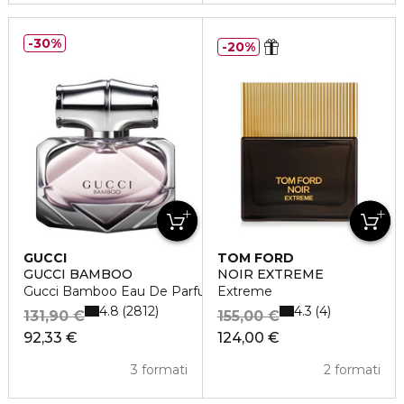
30%
20%
GUCCI
TOM FORD
GUCCI BAMBOO
NOIR EXTREME
Gucci Bamboo Eau De Parfum
Extreme
4.8
4.3
2812
4
131,90 €
155,00 €
92,33 €
124,00 €
3 formati
2 formati