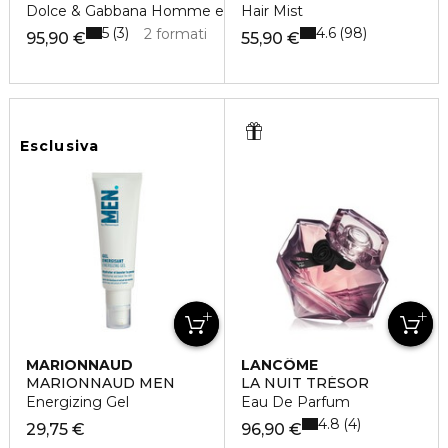
Dolce & Gabbana Homme eau de toilette vaporisateur
Hair Mist
5
4.6
3
98
2 formati
95,90 €
55,90 €
Esclusiva
MARIONNAUD
LANCÔME
MARIONNAUD MEN
LA NUIT TRÉSOR
Energizing Gel
Eau De Parfum
4.8
4
29,75 €
96,90 €