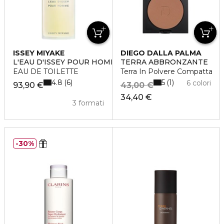
ISSEY MIYAKE
DIEGO DALLA PALMA
L'EAU D'ISSEY POUR HOMME
TERRA ABBRONZANTE
EAU DE TOILETTE
Terra In Polvere Compatta
4.8
5
6
1
6 colori
93,90 €
43,00 €
34,40 €
3 formati
30%