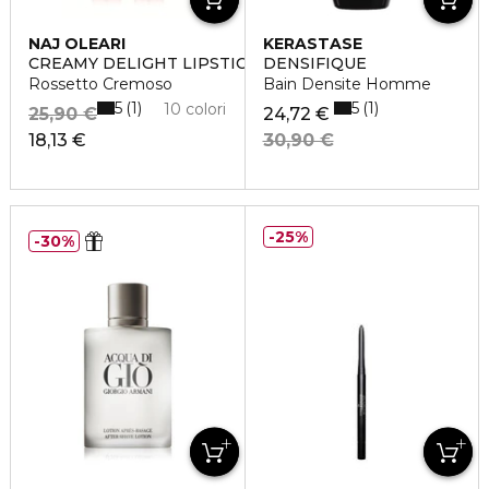
NAJ OLEARI
KERASTASE
CREAMY DELIGHT LIPSTICK
DENSIFIQUE
Rossetto Cremoso
Bain Densite Homme
5
5
1
1
10 colori
25,90 €
24,72 €
18,13 €
30,90 €
25%
30%