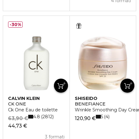
4 formati
30%
CALVIN KLEIN
SHISEIDO
CK ONE
BENEFIANCE
Ck One Eau de toilette
Wrinkle Smoothing Day Crea
4.8
5
2812
4
63,90 €
120,90 €
44,73 €
3 formati