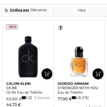
Ordina per
Rilevanza
Filtra
30%
CALVIN KLEIN
GIORGIO ARMANI
CK BE
STRONGER WITH YOU
Ck Be Eau de Toilette
Eau de Toilette
5
4.8
2
116
3 formati
63,90 €
77,90 €
44,73 €