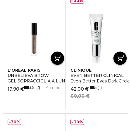
30%
L'ORÉAL PARIS
CLINIQUE
UNBELIEVA BROW
EVEN BETTER CLINICAL
GEL SOPRACCIGLIA A LUNGA TENUTA
Even Better Eyes Dark Circle
3.5
5
2
1
4 colori
19,90 €
42,00 €
60,00 €
30%
30%