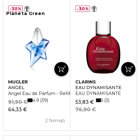
30%
30%
Pianeta Green
MUGLER
CLARINS
ANGEL
EAU DYNAMISANTE
Angel Eau de Parfum - Refill
EAU DYNAMISANTE
4.9
5
39
3
91,90 €
53,83 €
64,33 €
76,90 €
2 formati