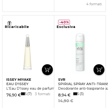
4 formati
40%
Ricaricabile
Esclusiva
ISSEY MIYAKE
SVR
EAU D'ISSEY
SPIRIAL SPRAY ANTI-TRA
L'Eau D'Issey eau de parfum vaporisateur rechargeable
Deodorante anti-traspirante a
5
5
7
3
3 formati
76,90 €
8,94 €
14,90 €