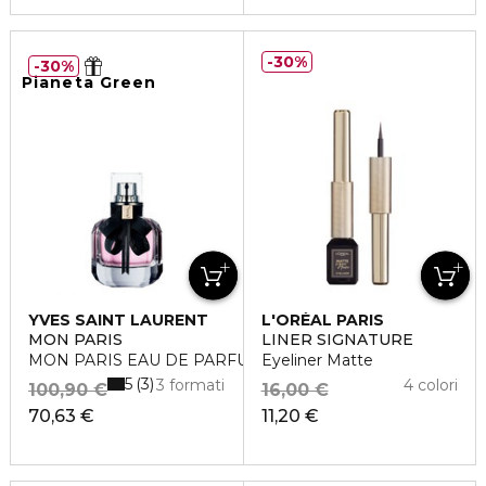
30%
30%
Pianeta Green
YVES SAINT LAURENT
L'ORÉAL PARIS
MON PARIS
LINER SIGNATURE
MON PARIS EAU DE PARFUM
Eyeliner Matte
5
3
3 formati
4 colori
100,90 €
16,00 €
70,63 €
11,20 €