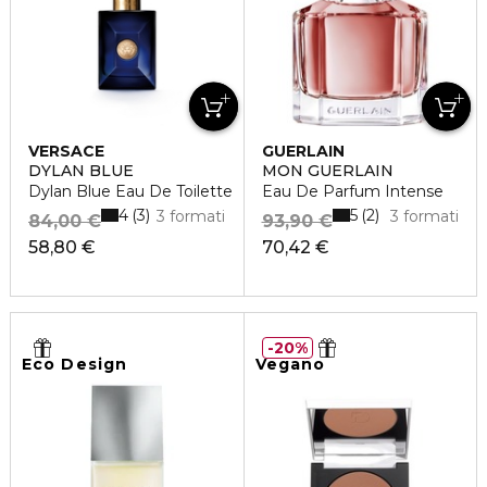
VERSACE
GUERLAIN
DYLAN BLUE
MON GUERLAIN
Dylan Blue Eau De Toilette
Eau De Parfum Intense
4
5
3
2
3 formati
3 formati
84,00 €
93,90 €
58,80 €
70,42 €
20%
Eco Design
Vegano