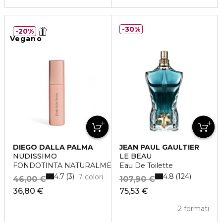
30%
20%
Vegano
DIEGO DALLA PALMA
JEAN PAUL GAULTIER
NUDISSIMO
LE BEAU
FONDOTINTA NATURALMENTE OPACO
Eau De Toilette
4.7
4.8
3
124
7 colori
46,00 €
107,90 €
36,80 €
75,53 €
2 formati