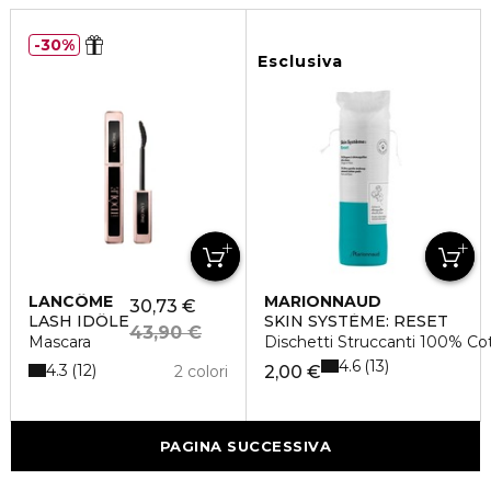
30%
Esclusiva
LANCÔME
MARIONNAUD
30,73 €
LASH IDÔLE
SKIN SYSTÈME: RESET
43,90 €
Mascara
Dischetti Struccanti 100% Co
4.6
13
4.3
12
2 colori
2,00 €
PAGINA SUCCESSIVA