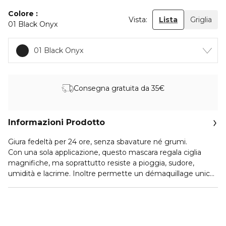
Colore
Vista:
Lista
Griglia
01 Black Onyx
01 Black Onyx
Consegna gratuita da 35€
Informazioni Prodotto
Giura fedeltà per 24 ore, senza sbavature né grumi.
Con una sola applicazione, questo mascara regala ciglia
magnifiche, ma soprattutto resiste a pioggia, sudore,
umidità e lacrime. Inoltre permette un démaquillage unico
e facile, semplicemente utilizzando dell’acqua calda. Per
finire, i peli dello spazzolino cesellato ultrasottile
permettono di raggiungere anche le ciglia più piccole con
precisione. Oftalmologicamente testato.