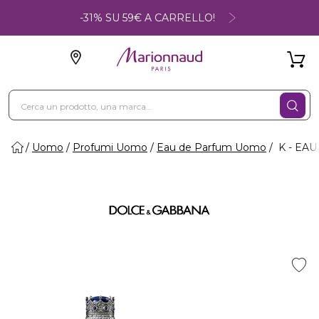
-31% SU 59€ A CARRELLO!
Uomo
Profumi Uomo
Eau de Parfum Uomo
K - EA