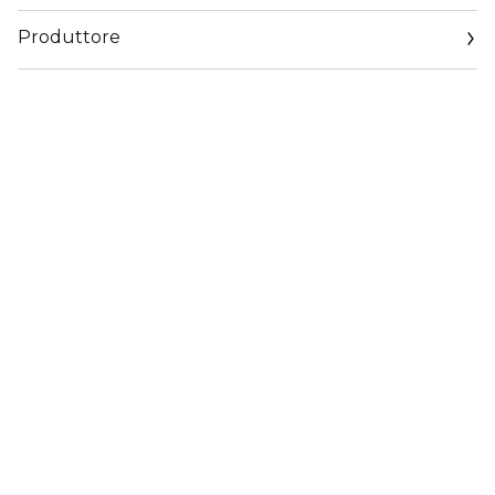
Produttore
Email
https://corp.shiseido.com/en/scp/inquiry/mail/form.php