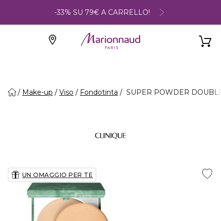
-33% SU 79€ A CARRELLO!
Make-up
Viso
Fondotinta
SUPER POWDER DOUBLE MA
UN OMAGGIO PER TE