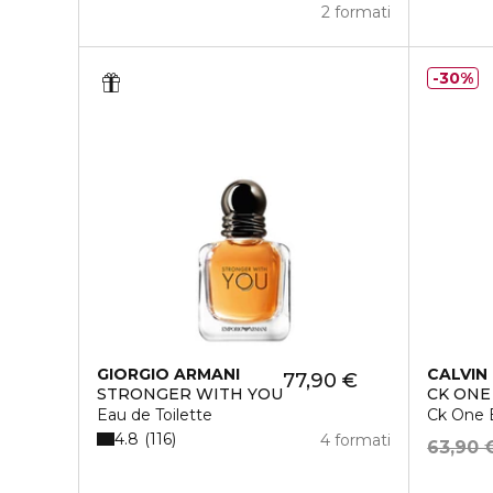
2 formati
30%
GIORGIO ARMANI
CALVIN 
77,90 €
STRONGER WITH YOU
CK ONE
Eau de Toilette
Ck One E
4.8
116
4 formati
63,90 