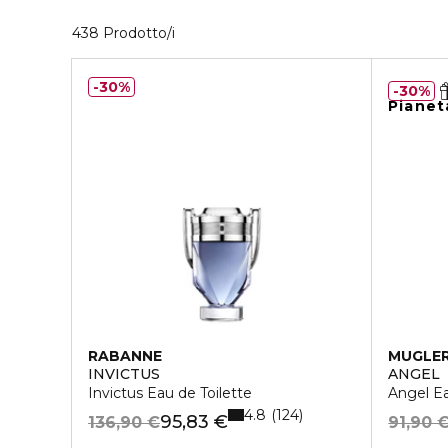
40 Prodotti visualizzati
438 Prodotto/i
30%
30%
Pianet
RABANNE
MUGLE
INVICTUS
ANGEL
Invictus Eau de Toilette
Angel Ea
4.8
124
95,83 €
136,90 €
91,90 