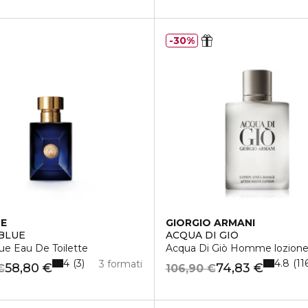
30%
CE
GIORGIO ARMANI
BLUE
ACQUA DI GIÒ
ue Eau De Toilette
Acqua Di Giò Homme lozione
4
4.8
3
11
3 formati
58,80 €
74,83 €
€
106,90 €