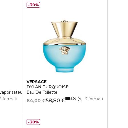
30%
VERSACE
DYLAN TURQUOISE
vaporisateur rechargeable
Eau De Toilette
3.8
4
3 formati
3 formati
58,80 €
84,00 €
30%