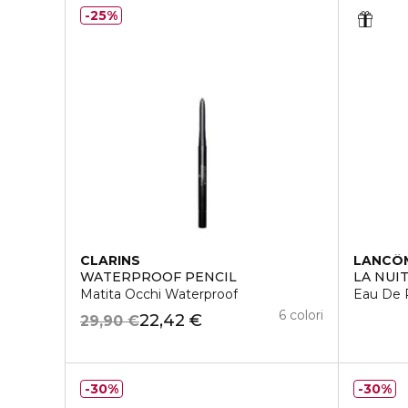
25%
CLARINS
LANCÔ
WATERPROOF PENCIL
LA NUI
Matita Occhi Waterproof
Eau De 
6 colori
22,42 €
29,90 €
30%
30%