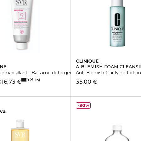
CLINIQUE
INE
A-BLEMISH FOAM CLEANSI
émaquillant - Balsamo detergente doppia azione emolliente an
Anti-Blemish Clarifying Lotion
4.8
5
16,73 €
35,00 €
€
30%
iva