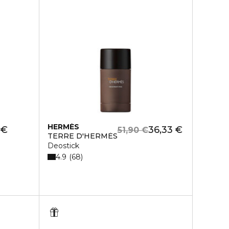
HERMÈS
 €
36,33 €
51,90 €
TERRE D'HERMÈS
Deostick
4.9
68