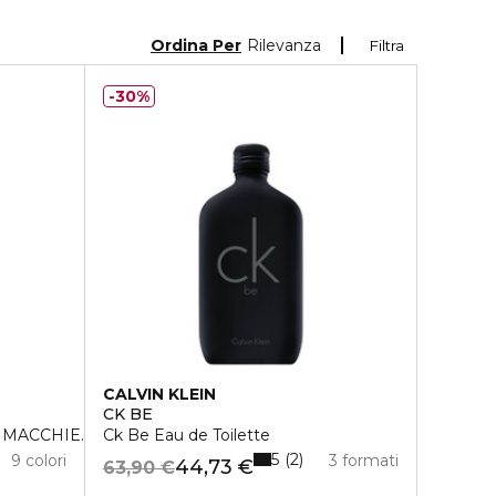
Ordina Per
Rilevanza
Filtra
30%
CALVIN KLEIN
CK BE
MACCHIE. SPF15
Ck Be Eau de Toilette
5
2
9 colori
3 formati
44,73 €
63,90 €