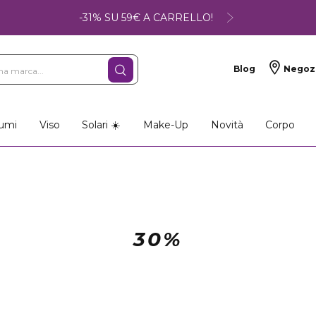
-31% SU 59€ A CARRELLO!
Blog
Negoz
umi
Viso
Solari ☀️
Make-Up
Novità
Corpo
30%