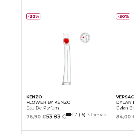
30%
30%
KENZO
VERSA
FLOWER BY KENZO
DYLAN 
Eau De Parfum
Dylan Bl
4.7
15
3 formati
53,83 €
76,90 €
84,00 