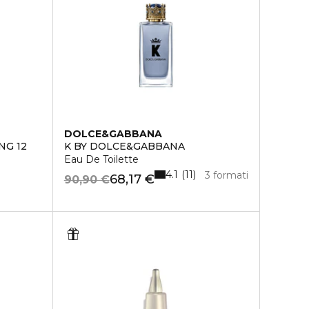
DOLCE&GABBANA
NG 12
K BY DOLCE&GABBANA
ti-inquinamento
Eau De Toilette
4.1
11
3 formati
68,17 €
90,90 €