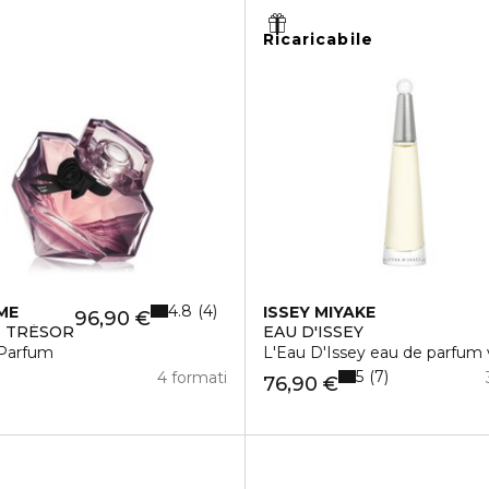
Ricaricabile
4.8
4
ME
ISSEY MIYAKE
96,90 €
T TRÉSOR
EAU D'ISSEY
Parfum
L'Eau D'Issey eau de parfum 
5
7
4 formati
76,90 €