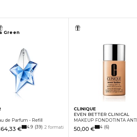
a Green
R
CLINIQUE
EVEN BETTER CLINICAL
u de Parfum - Refill
MAKEUP FONDOTINTA ANTI
4.9
4
39
6
2 formati
64,33 €
50,00 €
€