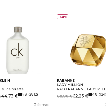
30%
KLEIN
RABANNE
LADY MILLION
au de toilette
PACO RABANNE LADY MILLI
4.8
4.8
2812
124
44,73 €
62,23 €
€
88,90 €
3 formati