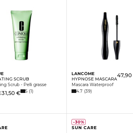
UE
LANCÔME
47,90
ATING SCRUB
HYPNOSE MASCARA
ing Scrub - Pelli grasse
Mascara Waterproof
5
4.7
1
39
31,50 €
€
30%
ARE
SUN CARE