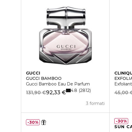
GUCCI
CLINIQ
GUCCI BAMBOO
EXFOLI
Gucci Bamboo Eau De Parfum
Exfoliant
4.8
2812
92,33 €
131,90 €
45,00 
3 formati
30%
30%
SUN C