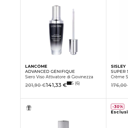
LANCÔME
SISLEY
ADVANCED GÉNIFIQUE
SUPER 
Siero Viso Attivatore di Giovinezza
Crème S
5
6
141,33 €
201,90 €
176,00
30%
Esclus