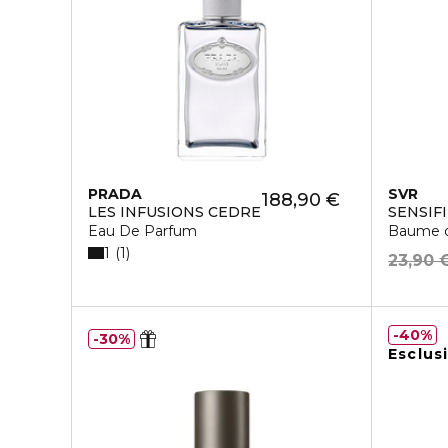
PRADA
SVR
188,90 €
LES INFUSIONS CEDRE
SENSIF
Eau De Parfum
Baume d
1
1
23,90 
40%
30%
Esclus