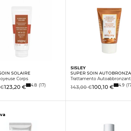
SISLEY
SOIN SOLAIRE
SUPER SOIN AUTOBRONZA
oyeuse Corps
Trattamento Autoabbronzante
4.8
4.9
17
1
123,20 €
100,10 €
 €
143,00 €
iva