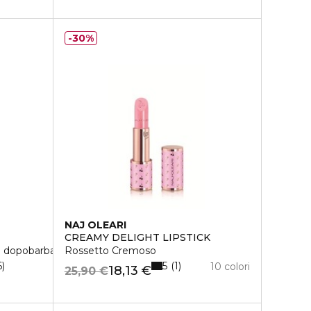
30%
NAJ OLEARI
CREAMY DELIGHT LIPSTICK
 dopobarba
Rossetto Cremoso
5
6
1
10 colori
18,13 €
25,90 €