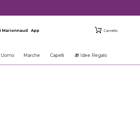
i Marionnaud
App
Carrello
Uomo
Marche
Capelli
🎁 Idee Regalo