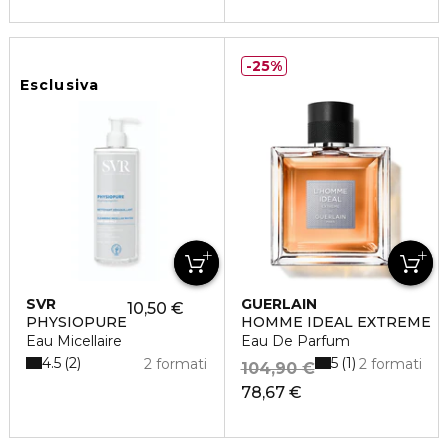
25%
Esclusiva
SVR
GUERLAIN
10,50 €
PHYSIOPURE
HOMME IDEAL EXTREME
Eau Micellaire
Eau De Parfum
4.5
5
2
1
2 formati
2 formati
104,90 €
78,67 €