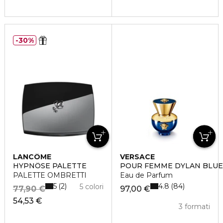
30%
LANCÔME
VERSACE
HYPNÔSE PALETTE
POUR FEMME DYLAN BLUE
PALETTE OMBRETTI
Eau de Parfum
5
4.8
2
84
5 colori
77,90 €
97,00 €
54,53 €
3 formati