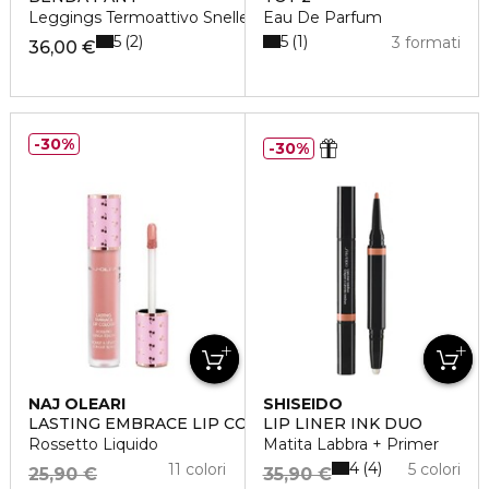
Leggings Termoattivo Snellente
Eau De Parfum
5
5
2
1
3 formati
36,00 €
30%
30%
NAJ OLEARI
SHISEIDO
LASTING EMBRACE LIP COLOUR
LIP LINER INK DUO
Rossetto Liquido
Matita Labbra + Primer
4
4
11 colori
5 colori
25,90 €
35,90 €