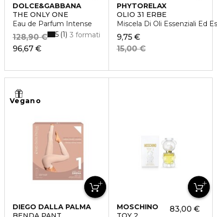
DOLCE&GABBANA
PHYTORELAX
THE ONLY ONE
OLIO 31 ERBE
Eau de Parfum Intense
Miscela Di Oli Essenziali Ed E
5
1
3 formati
128,90 €
9,75 €
96,67 €
15,00 €
Vegano
DIEGO DALLA PALMA
MOSCHINO
83,00 €
BENDA PANT
TOY 2