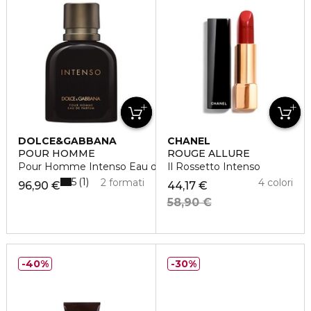
DOLCE&GABBANA
CHANEL
POUR HOMME
ROUGE ALLURE
Pour Homme Intenso Eau de Parfum
Il Rossetto Intenso
5
1
2 formati
4 colori
96,90 €
44,17 €
58,90 €
40%
30%