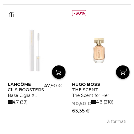
30%
LANCÔME
HUGO BOSS
47,90 €
CILS BOOSTERS
THE SCENT
Base Ciglia XL
The Scent for Her
4.7
4.8
39
218
90,50 €
63,35 €
3 formati