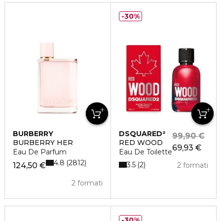
30%
BURBERRY
DSQUARED²
99,90 €
BURBERRY HER
RED WOOD
69,93 €
Eau De Parfum
Eau De Toilette
4.8
2812
3.5
2
124,50 €
2 formati
2 formati
30%