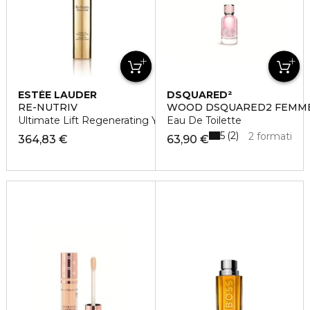
ESTÉE LAUDER
DSQUARED²
RE-NUTRIV
WOOD DSQUARED2 FEMM
Ultimate Lift Regenerating Youth Emulsion
Eau De Toilette
5
2
2 formati
364,83 €
63,90 €