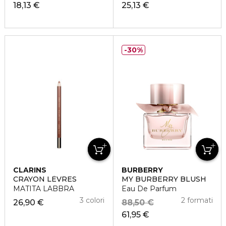
18,13 €
25,13 €
30%
CLARINS
BURBERRY
CRAYON LÈVRES
MY BURBERRY BLUSH
MATITA LABBRA
Eau De Parfum
3 colori
2 formati
26,90 €
88,50 €
61,95 €