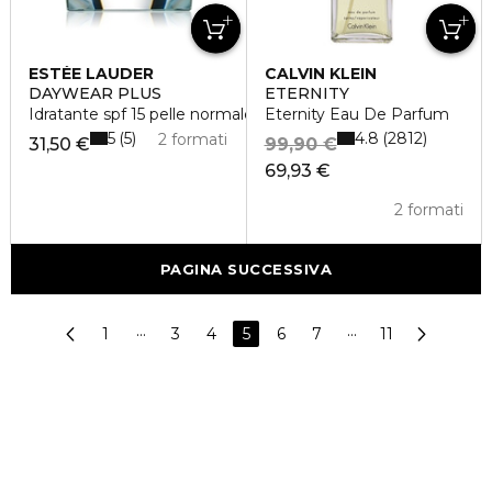
ESTÉE LAUDER
CALVIN KLEIN
DAYWEAR PLUS
ETERNITY
Idratante spf 15 pelle normale - mista
Eternity Eau De Parfum
5
4.8
5
2812
2 formati
31,50 €
99,90 €
69,93 €
2 formati
PAGINA SUCCESSIVA
1
···
3
4
5
6
7
···
11