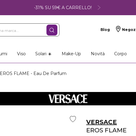
-31% SU 59€ A CARRELLO!
Blog
Negoz
umi
Viso
Solari ☀️
Make-Up
Novità
Corpo
EROS FLAME - Eau De Parfum
VERSACE
EROS FLAME