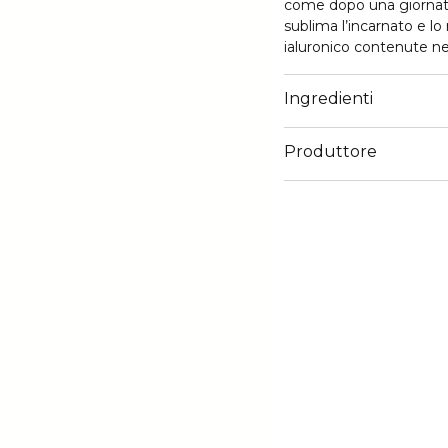
come dopo una giornata 
sublima l’incarnato e lo
ialuronico contenute nel
powder brush naj oleari
risultato contorni scolp
Ingredienti
verso le tempie, scender
Produttore
Email
euroitalia.italy@euroitali