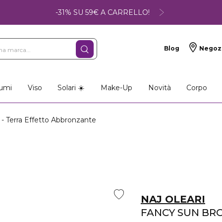
-31% SU 59€ A CARRELLO!
Blog
Negoz
umi
Viso
Solari ☀️
Make-Up
Novità
Corpo
 Terra Effetto Abbronzante
NAJ OLEARI
FANCY SUN BR