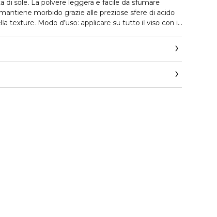
di sole. La polvere leggera e facile da sfumare
 mantiene morbido grazie alle preziose sfere di acido
la texture. Modo d’uso: applicare su tutto il viso con il
 per un effetto abbronzatura uniforme, oppure, per un
iti, disegnare un “3” partendo dal centro della fronte
e sugli zigomi e arrivare alla mandibola.
a.it