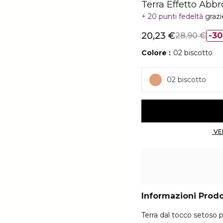
Terra Effetto Abb
20 punti fedeltà
grazi
20,23 €
28,90 €
3
Colore
02 biscotto
02 biscotto
Informazioni Prod
Terra dal tocco setoso 