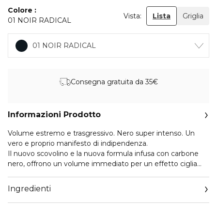
Colore
Vista:
Lista
Griglia
01 NOIR RADICAL
01 NOIR RADICAL
Consegna gratuita da 35€
Informazioni Prodotto
Volume estremo e trasgressivo. Nero super intenso. Un
vero e proprio manifesto di indipendenza.
Il nuovo scovolino e la nuova formula infusa con carbone
nero, offrono un volume immediato per un effetto ciglia
finte ultra pigmentato.
La ""new care"" formula con estratto di noci e olio di argan
Ingredienti
dei giardini dell'ourika del Marocco, per ciglia voluminose.
Il nuovo scovolino, più grande, permette di raccogliere più
formula tra le fibre. L'effetto volume è reso ancor più