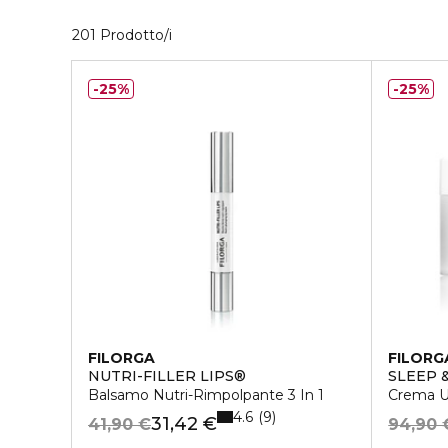
40 Prodotti visualizzati
201 Prodotto/i
25%
25%
FILORGA
FILORG
NUTRI-FILLER LIPS®
SLEEP &
Balsamo Nutri-Rimpolpante 3 In 1
Crema Ul
4.6
9
31,42 €
41,90 €
94,90 