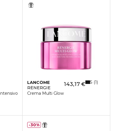
5
1
LANCÔME
143,17 €
RÉNERGIE
 Intensivo
Crema Multi Glow
30%