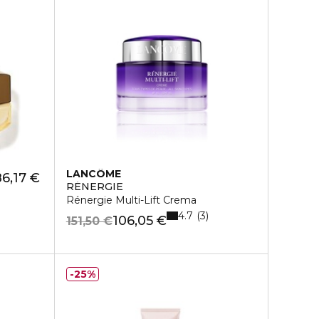
LANCÔME
6,17 €
RÉNERGIE
Rénergie Multi-Lift Crema
4.7
3
106,05 €
151,50 €
25%