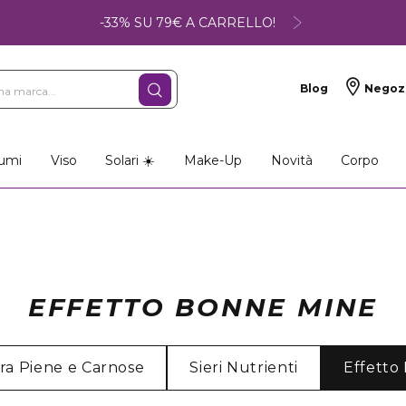
-33% SU 79€ A CARRELLO!
Blog
Negoz
umi
Viso
Solari ☀️
Make-Up
Novità
Corpo
EFFETTO BONNE MINE
ra Piene e Carnose
Sieri Nutrienti
Effetto