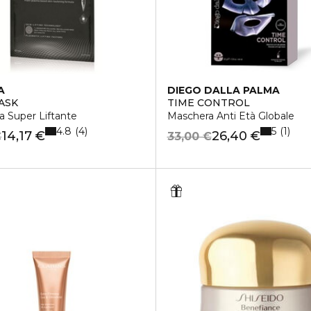
A
DIEGO DALLA PALMA
MASK
TIME CONTROL
 Super Liftante
Maschera Anti Età Globale
4.8
5
4
1
14,17 €
26,40 €
€
33,00 €