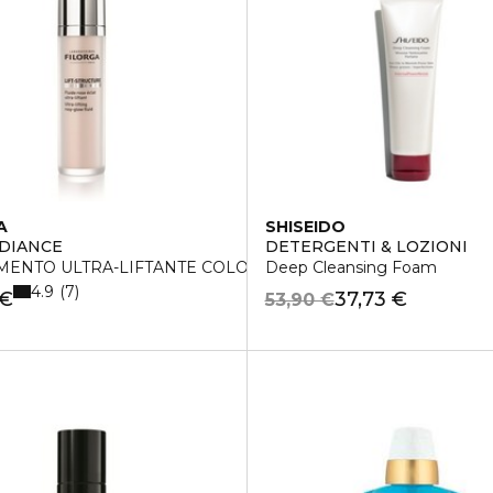
A
SHISEIDO
ADIANCE
DETERGENTI & LOZIONI
MENTO ULTRA-LIFTANTE COLORITO ROSEO
Deep Cleansing Foam
4.9
7
 €
37,73 €
53,90 €