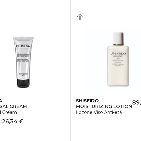
A
SHISEIDO
89
SAL CREAM
MOISTURIZING LOTION
al Cream
Lozone Viso Anti-età
26,34 €
€