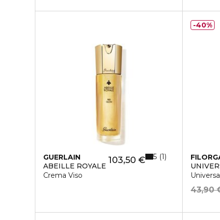
40%
5
1
GUERLAIN
FILORG
103,50 €
ABEILLE ROYALE
UNIVER
Crema Viso
Univers
43,90 