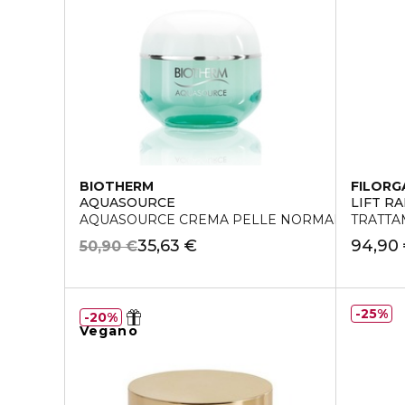
BIOTHERM
FILORG
AQUASOURCE
LIFT R
AQUASOURCE CREMA PELLE NORMALE
TRATTA
35,63 €
94,90
50,90 €
25%
20%
Vegano