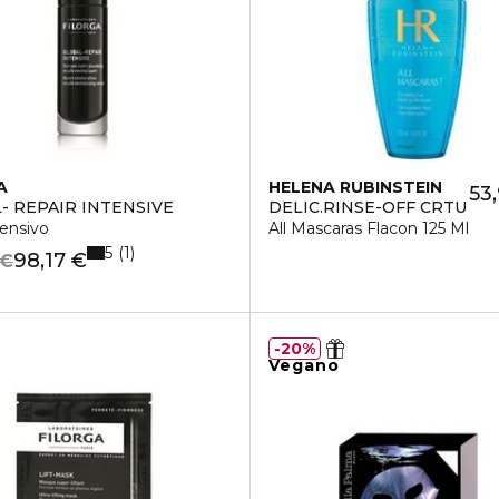
A
HELENA RUBINSTEIN
53
- REPAIR INTENSIVE
DELIC.RINSE-OFF CRTU
tensivo
All Mascaras Flacon 125 Ml
5
1
98,17 €
 €
20%
Vegano