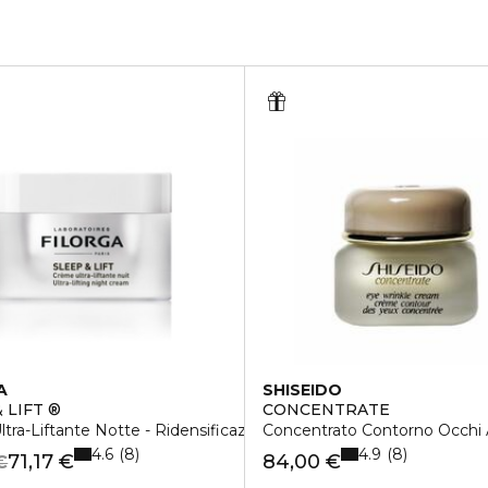
A
SHISEIDO
 LIFT ®
CONCENTRATE
tra-Liftante Notte - Ridensificazione Assoluta
Concentrato Contorno Occhi 
4.6
4.9
8
8
71,17 €
84,00 €
€