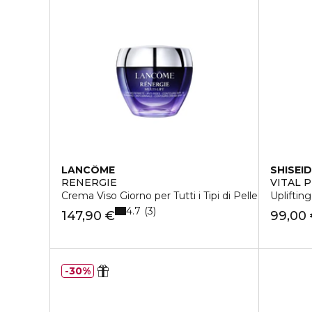
LANCÔME
SHISEI
RENERGIE
VITAL 
Crema Viso Giorno per Tutti i Tipi di Pelle
Upliftin
4.7
3
147,90 €
99,00
30%