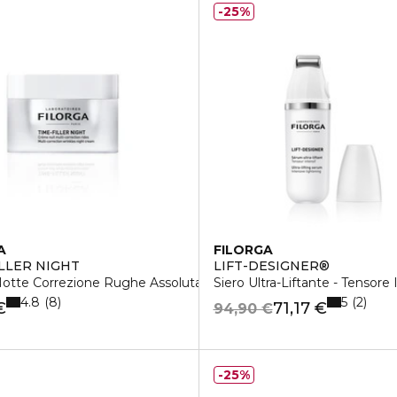
25%
A
FILORGA
ILLER NIGHT
LIFT-DESIGNER®
otte Correzione Rughe Assoluta
Siero Ultra-Liftante - Tensore
4.8
5
8
2
€
71,17 €
94,90 €
25%