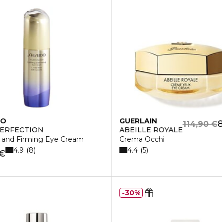
DO
GUERLAIN
8
114,90 €
PERFECTION
ABEILLE ROYALE
g and Firming Eye Cream
Crema Occhi
4.9
4.4
8
5
 €
30%