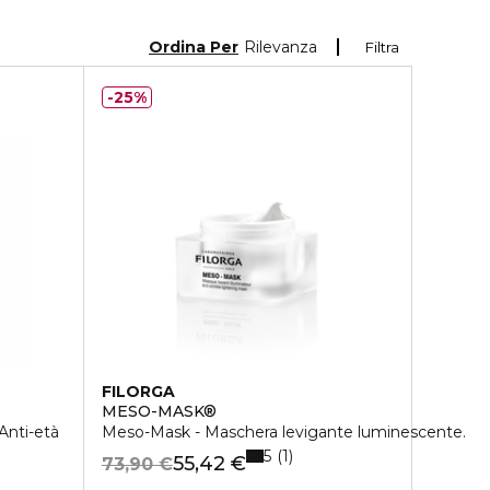
Ordina Per
Rilevanza
Filtra
25%
FILORGA
MESO-MASK®
Anti-età
Meso-Mask - Maschera levigante luminescente.
5
1
55,42 €
73,90 €