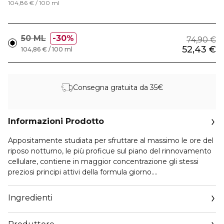
104,86 € / 100 ml
50 ML
30%
74,90 €
52,43 €
104,86 € / 100 ml
Consegna gratuita da 35€
Informazioni Prodotto
Appositamente studiata per sfruttare al massimo le ore del
riposo notturno, le più proficue sul piano del rinnovamento
cellulare, contiene in maggior concentrazione gli stessi
preziosi principi attivi della formula giorno.
Si avvale inoltre di speciali sostanze drenanti che affinano il
viso ed evitano gli antiestetici gonfiori tipici del risveglio. E'
Ingredienti
l'ottimale complemento notte di tutte le creme della linea
"Speciale Anti-Età".