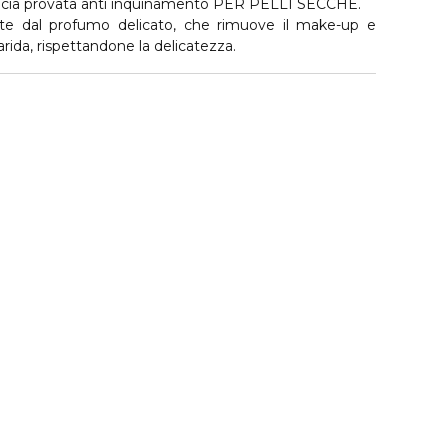
icacia provata anti inquinamento PER PELLI SECCHE.
ante dal profumo delicato, che rimuove il make-up e
arida, rispettandone la delicatezza.