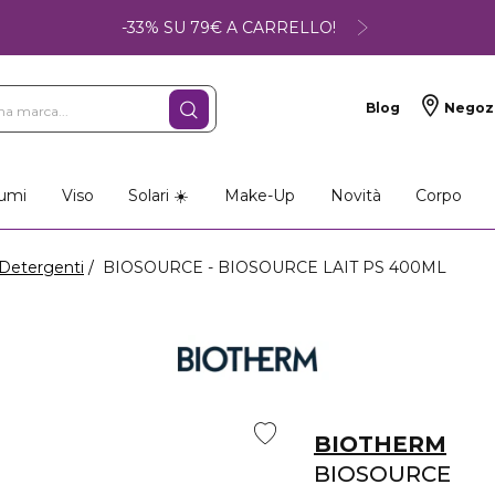
-33% SU 79€ A CARRELLO!
Blog
Negoz
umi
Viso
Solari ☀️
Make-Up
Novità
Corpo
Detergenti
BIOSOURCE - BIOSOURCE LAIT PS 400ML
BIOTHERM
BIOSOURCE