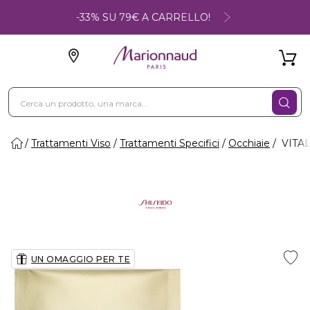
-33% SU 79€ A CARRELLO!
Trattamenti Viso
Trattamenti Specifici
Occhiaie
VITAL
UN OMAGGIO PER TE