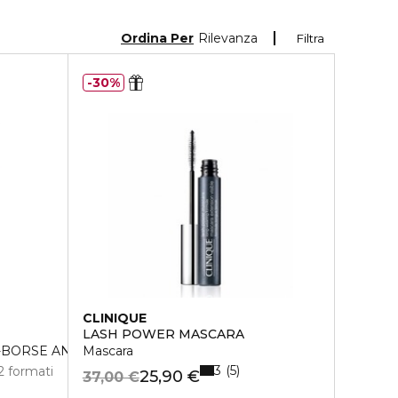
Ordina Per
Rilevanza
Filtra
30%
CLINIQUE
LASH POWER MASCARA
-BORSE ANTI-OCCHIAIE
Mascara
3
5
2 formati
25,90 €
37,00 €