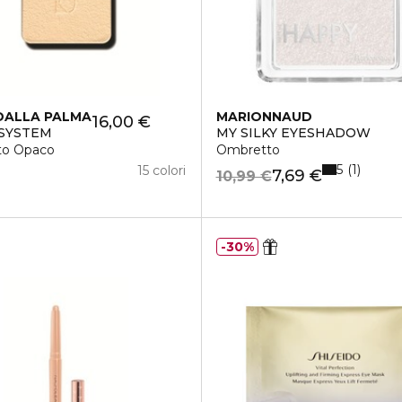
DALLA PALMA
MARIONNAUD
16,00 €
 SYSTEM
MY SILKY EYESHADOW
to Opaco
Ombretto
5
1
15 colori
7,69 €
10,99 €
30%