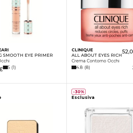
EARI
CLINIQUE
52,
G SMOOTH EYE PRIMER
ALL ABOUT EYES RICH
Occhi
Crema Contorno Occhi
5
4.8
1
8
 €
30%
o
Esclusiva