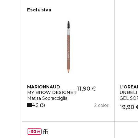
Esclusiva
MARIONNAUD
L'ORÉA
11,90 €
MY BROW DESIGNER
UNBEL
Matita Sopracciglia
GEL SO
4.3
3
2 colori
19,90 
30%