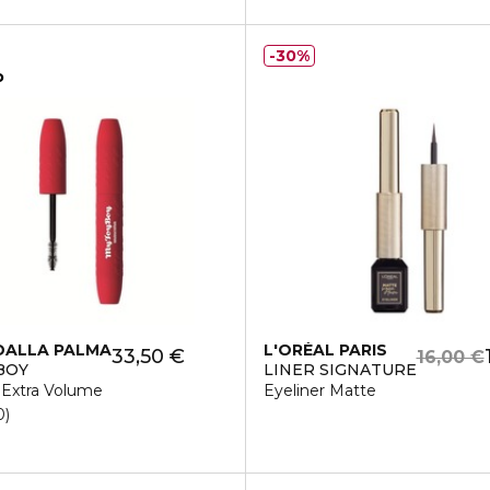
30%
o
DALLA PALMA
L'ORÉAL PARIS
33,50 €
16,00 €
BOY
LINER SIGNATURE
 Extra Volume
Eyeliner Matte
0