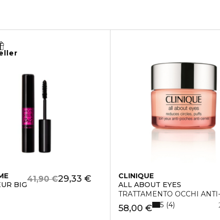
eller
ME
CLINIQUE
29,33 €
41,90 €
UR BIG
ALL ABOUT EYES
TRATTAMENTO OCCHI ANTI
5
4
58,00 €