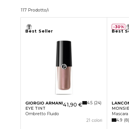
40 Prodotti visualizzati
117 Prodotto/i
30%
Best Seller
Best S
4.5
24
GIORGIO ARMANI
LANCÔ
41,90 €
EYE TINT
MONSIE
Ombretto Fluido
Mascara
4.9
8
21 colori