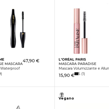
ME
L'ORÉAL PARIS
47,90 €
SE MASCARA
MASCARA PARADISE
 Waterproof
Mascara Volumizzante e Allu
5
9
1
15,90 €
Vegano