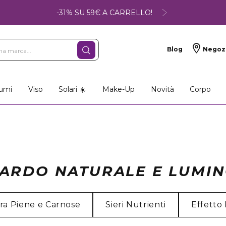
-31% SU 59€ A CARRELLO!
Blog
Negoz
umi
Viso
Solari ☀️
Make-Up
Novità
Corpo
ARDO NATURALE E LUMI
ra Piene e Carnose
Sieri Nutrienti
Effetto