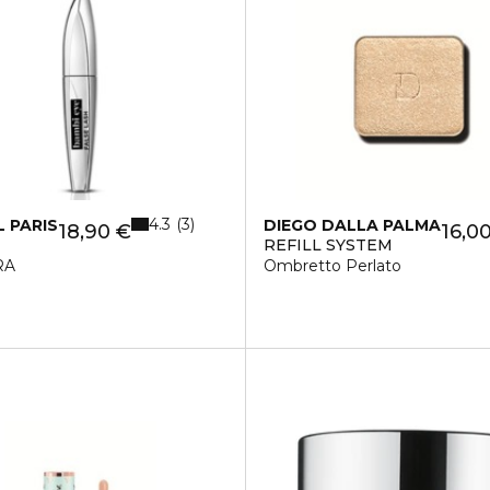
4.3
3
L PARIS
DIEGO DALLA PALMA
18,90 €
16,0
REFILL SYSTEM
RA
Ombretto Perlato