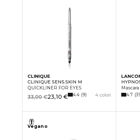
CLINIQUE
LANCÔ
CLINIQUE SENS.SKIN M
HYPNO
QUICKLINER FOR EYES
Mascara
4.4
4.7
9
3
4 colori
23,10 €
33,00 €
Vegano