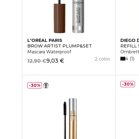
L'ORÉAL PARIS
DIEGO 
BROW ARTIST PLUMP&SET
REFILL
Mascara Waterproof
Ombret
4
1
2 colori
9,03 €
12,90 €
30%
30%