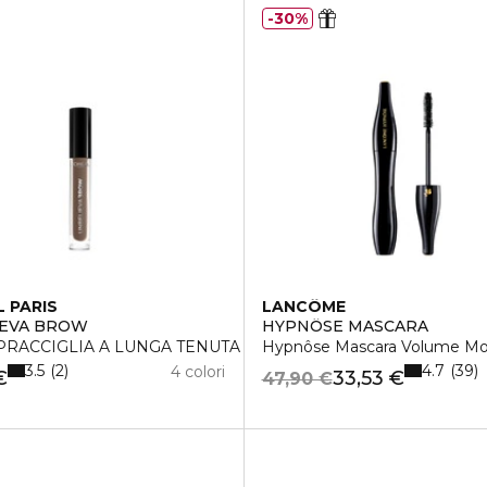
30%
L PARIS
LANCÔME
IEVA BROW
HYPNÔSE MASCARA
PRACCIGLIA A LUNGA TENUTA
Hypnôse Mascara Volume Mod
3.5
4.7
2
39
4 colori
€
33,53 €
47,90 €