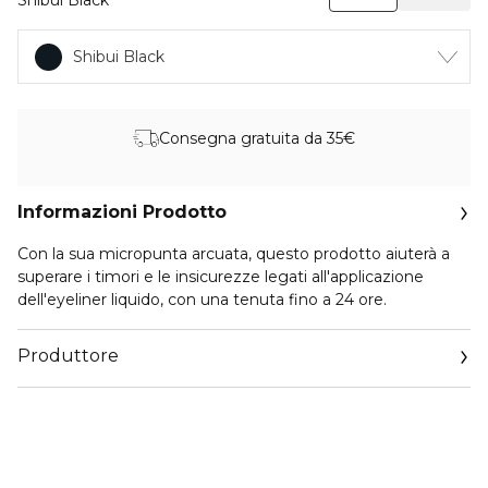
Shibui Black
Shibui Black
Consegna gratuita da 35€
Informazioni Prodotto
Con la sua micropunta arcuata, questo prodotto aiuterà a
superare i timori e le insicurezze legati all'applicazione
dell'eyeliner liquido, con una tenuta fino a 24 ore.
Produttore
Email
https://corp.shiseido.com/en/scp/inquiry/mail/form.php