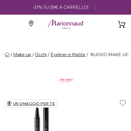
-31% SU 59€ A CARRELLO!
Make-up
Occhi
Eyeliner e Matite
NUOVO MAKE UP - A
UN OMAGGIO PER TE