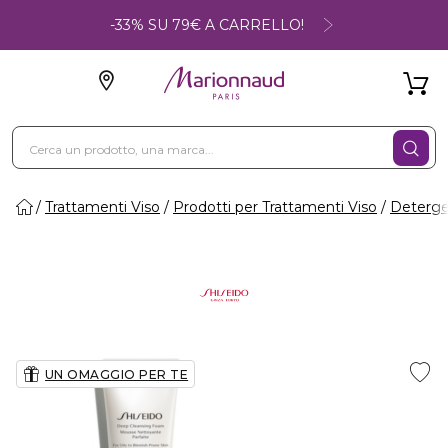
-33% SU 79€ A CARRELLO!
Trattamenti Viso
Prodotti per Trattamenti Viso
Deterge
UN OMAGGIO PER TE