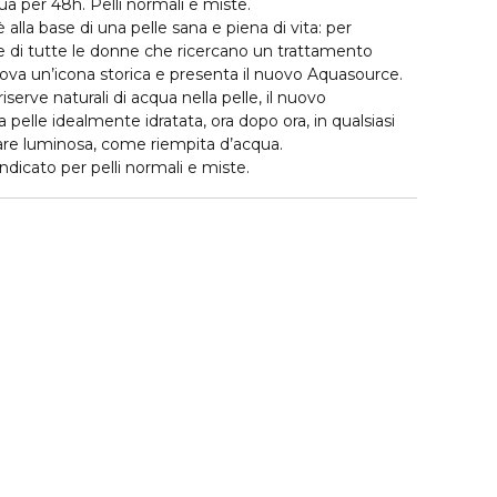
ua per 48h. Pelli normali e miste.
alla base di una pelle sana e piena di vita: per
e di tutte le donne che ricercano un trattamento
ova un’icona storica e presenta il nuovo Aquasource.
serve naturali di acqua nella pelle, il nuovo
pelle idealmente idratata, ora dopo ora, in qualsiasi
are luminosa, come riempita d’acqua.
dicato per pelli normali e miste.