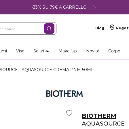
-33% SU 79€ A CARRELLO!
Blog
Negoz
umi
Viso
Solari ☀️
Make-Up
Novità
Corpo
SOURCE - AQUASOURCE CREMA PNM 50ML
BIOTHERM
AQUASOURCE