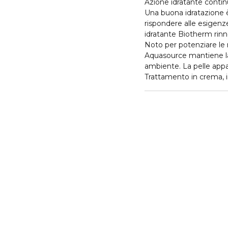
Azione idratante contin
Una buona idratazione è 
rispondere alle esigenz
idratante Biotherm rinn
Noto per potenziare le ri
Aquasource mantiene la 
ambiente. La pelle app
Trattamento in crema, in