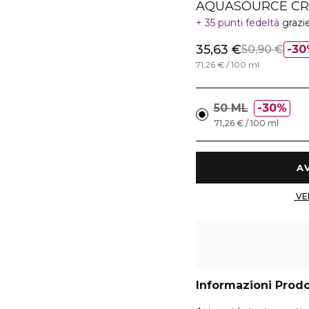
AQUASOURCE CR
35 punti fedeltà
grazi
35,63 €
50,90 €
30
71,26 € / 100 ml
50 ML
30%
71,26 € / 100 ml
Informazioni Prod