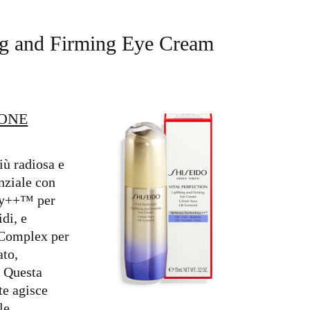
ng and Firming Eye Cream
IONE
iù radiosa e
enziale con
gy++™ per
idi, e
Complex per
ato,
. Questa
te agisce
le