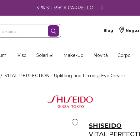
-31% SU 59€ A CARRELLO!
Blog
Negoz
umi
Viso
Solari ☀️
Make-Up
Novità
Corpo
VITAL PERFECTION - Uplifting and Firming Eye Cream
SHISEIDO
VITAL PERFECT