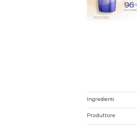
Ingredienti
Produttore
Email
https://corp.shiseido.c