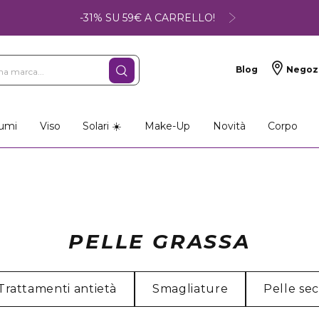
-31% SU 59€ A CARRELLO!
Blog
Negoz
umi
Viso
Solari ☀️
Make-Up
Novità
Corpo
PELLE GRASSA
Trattamenti antietà
Smagliature
Pelle se