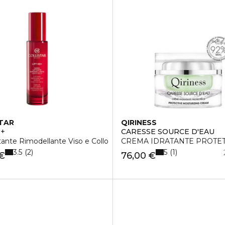
TAR
QIRINESS
D+
CARESSE SOURCE D'EAU
ftante Rimodellante Viso e Collo
CREMA IDRATANTE PROTET
3.5
5
2
1
 €
76,00 €