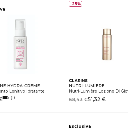
25%
iva
CLARINS
INE HYDRA-CRÈME
NUTRI-LUMIÈRE
nto Lenitivo Idratante
Nutri-Lumière Lozione Di Gio
5
1
€
51,32 €
68,43 €
Esclusiva