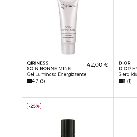
QIRINESS
DIOR
42,00 €
SOIN BONNE MINE
DIOR H
Gel Luminoso Energizzante
Siero Id
4.7
1
3
1
25%