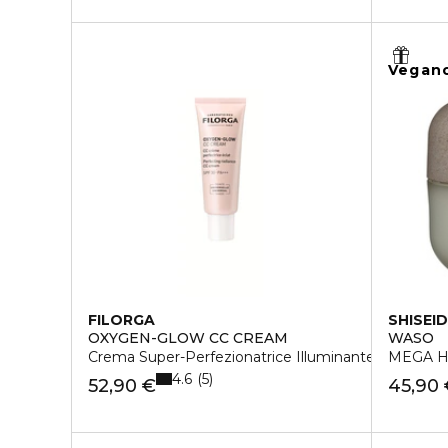
Vegan
FILORGA
SHISEI
OXYGEN-GLOW CC CREAM
WASO
Crema Super-Perfezionatrice Illuminante
MEGA HY
4.6
5
52,90 €
45,90