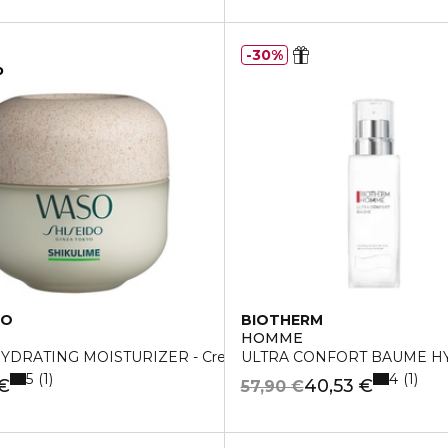
30%
o
DO
BIOTHERM
HOMME
DRATING MOISTURIZER - Crema idratante
ULTRA CONFORT BAUME H
5
4
1
1
 €
40,53 €
57,90 €