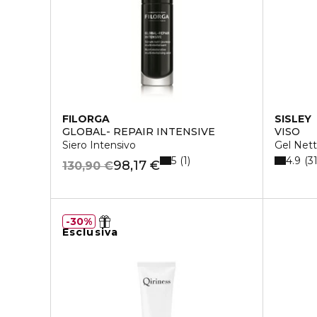
FILORGA
SISLEY
GLOBAL- REPAIR INTENSIVE
VISO
Siero Intensivo
Gel Net
5
4.9
1
3
98,17 €
130,90 €
30%
Esclusiva