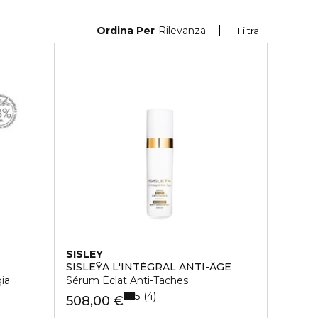
Ordina Per
Rilevanza
Filtra
SISLEY
SISLEŸA L'INTÉGRAL ANTI-ÂGE
ia
Sérum Éclat Anti-Taches
5
4
508,00 €