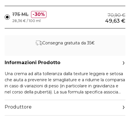
175 ML
30%
70,90 €
49,63 €
28,36 € / 100 ml
Consegna gratuita da 35€
Informazioni Prodotto
Una crema ad alta tolleranza dalla texture leggera e setosa
che aiuta a prevenire le smagliature e a ridurne la comparsa
in caso di variazioni di peso (in particolare in gravidanza e
nel corso della pubertà). La sua formula specifica associa
principi attivi che favoriscono l'elasticità e la tonicità della
pelle e hanno al contempo un effetto lenitivo.
Produttore
Email
https://www.clarins.it/servizio-consumatori