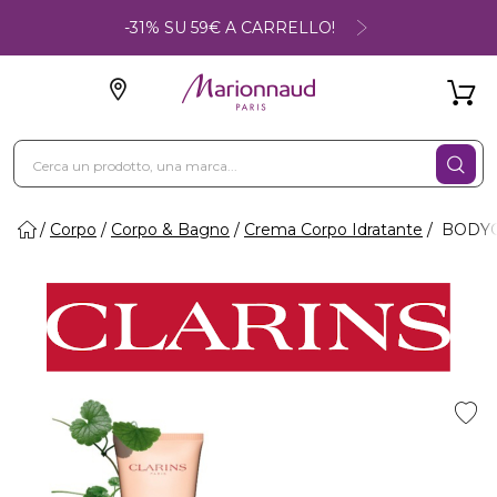
-31% SU 59€ A CARRELLO!
Corpo
Corpo & Bagno
Crema Corpo Idratante
BODYCA