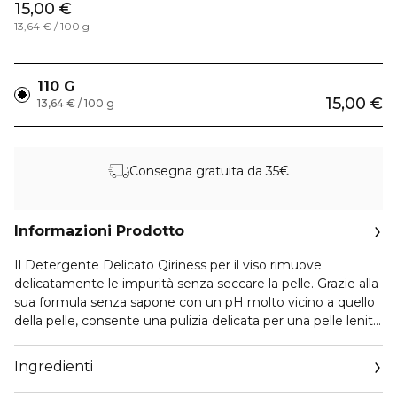
15,00 €
13,64 € / 100 g
110 G
15,00 €
13,64 € / 100 g
Consegna gratuita da 35€
Informazioni Prodotto
Il Detergente Delicato Qiriness per il viso rimuove
delicatamente le impurità senza seccare la pelle. Grazie alla
sua formula senza sapone con un pH molto vicino a quello
della pelle, consente una pulizia delicata per una pelle lenita
e più protetta.
Molto piacevole da usare con la sua schiuma cremosa e la
Ingredienti
sua morbida fragranza dolce e rassicurante, questa barretta
dermatologica arricchita con prebiotici favorisce l'equilibrio