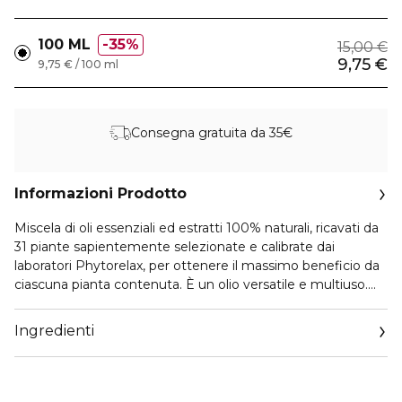
100 ML
35%
15,00 €
9,75 €
9,75 € / 100 ml
Consegna gratuita da 35€
Informazioni Prodotto
Miscela di oli essenziali ed estratti 100% naturali, ricavati da
31 piante sapientemente selezionate e calibrate dai
laboratori Phytorelax, per ottenere il massimo beneficio da
ciascuna pianta contenuta. È un olio versatile e multiuso.
Pratico ed efficace, grazie alle sue proprietà balsamiche,
tonificanti, rinfrescanti, dermopurificanti e rivitalizzanti,
Ingredienti
trova molteplici applicazioni. Olio concentrato, ne bastano
poche gocce per ogni applicazione. Non contiene alcool,
non unge e asciuga subito.