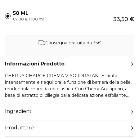
50 ML
33,50 €
67,00 € / 100 ml
Consegna gratuita da 35€
Informazioni Prodotto
CHERRY CHARGE CREMA VISO IDRATANTE idrata
intensamente e riequilibra la funzione di barriera della pelle,
rendendola morbida ed elastica. Con Cherry-Aquaporin, a
base di estratto di ciliegia dalla delicata azione esfoliante,
riequilibra la rete di idratazione dinamica della pelle, riduce la
visibilità di piccole macchie ed imperfezioni, affina la grana e
Ingredienti
risveglia la luminosità della pelle, per una sensazione
sublime di comfort, levigatezza e radiosità. Con la sua
Produttore
texture nutriente, è ideale in caso di pelle disidratata, che
tira, secca, rughe da disidratazione e per preservare a lungo