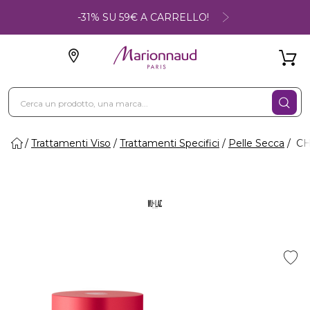
-31% SU 59€ A CARRELLO!
Trattamenti Viso
Trattamenti Specifici
Pelle Secca
CH