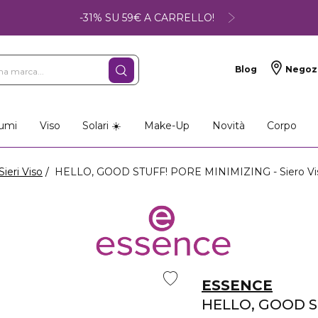
-31% SU 59€ A CARRELLO!
Blog
Negoz
umi
Viso
Solari ☀️
Make-Up
Novità
Corpo
Sieri Viso
HELLO, GOOD STUFF! PORE MINIMIZING - Siero Vi
ESSENCE
HELLO, GOOD S