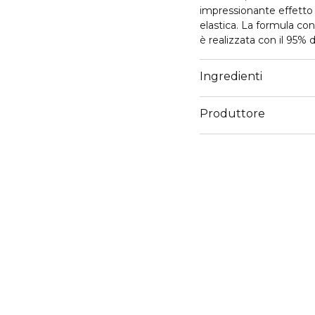
impressionante effetto 
elastica. La formula co
è realizzata con il 95% d
rapidamente e risulta le
Ingredienti
Produttore
Email
info@cosnova.com